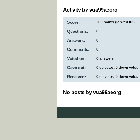
Activity by vua99aeorg
Score:
100
points (ranked #
3
)
Questions:
0
Answers:
0
Comments:
0
Voted on:
0
answers
Gave out:
0
up votes,
0
down votes
Received:
0
up votes,
0
down votes
No posts by vua99aeorg