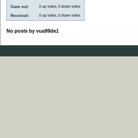
Gave out:
0
up votes,
0
down votes
Received:
0
up votes,
0
down votes
No posts by vua99de1