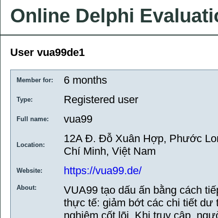
Online Delphi Evaluat
User vua99de1
6 months
Member for:
Registered user
Type:
vua99
Full name:
12A Đ. Đỗ Xuân Hợp, Phước Lo
Location:
Chí Minh, Việt Nam
https://vua99.de/
Website:
About:
VUA99 tạo dấu ấn bằng cách ti
thực tế: giảm bớt các chi tiết dư 
nghiệm cốt lõi. Khi truy cập, ng