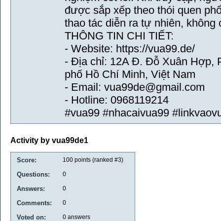
được sắp xếp theo thói quen phổ 
thao tác diễn ra tự nhiên, không
THÔNG TIN CHI TIẾT:
- Website: https://vua99.de/
- Địa chỉ: 12A Đ. Đỗ Xuân Hợp,
phố Hồ Chí Minh, Việt Nam
- Email: vua99de@gmail.com
- Hotline: 0968119214
#vua99 #nhacaivua99 #linkvaov
Activity by vua99de1
Score:
100
points (ranked #
3
)
Questions:
0
Answers:
0
Comments:
0
Voted on:
0
answers