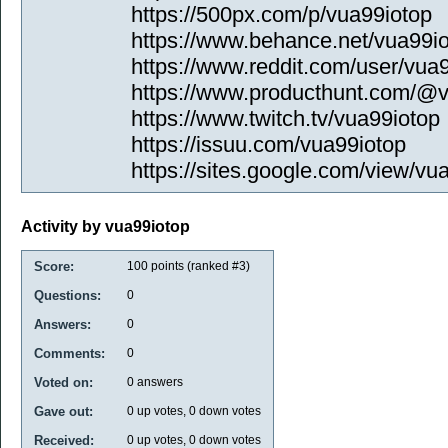
https://500px.com/p/vua99iotop
https://www.behance.net/vua99i
https://www.reddit.com/user/vua9
https://www.producthunt.com/@
https://www.twitch.tv/vua99iotop
https://issuu.com/vua99iotop
https://sites.google.com/view/vu
Activity by vua99iotop
Score:
100
points (ranked #
3
)
Questions:
0
Answers:
0
Comments:
0
Voted on:
0
answers
Gave out:
0
up votes,
0
down votes
Received:
0
up votes,
0
down votes