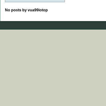
No posts by vua99iotop