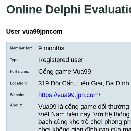
Online Delphi Evaluat
User vua99jpncom
9 months
Member for:
Registered user
Type:
Cổng game Vua99
Full name:
319 Đội Cấn, Liễu Giai, Ba Đình
Location:
https://vua99.jpn.com/
Website:
About:
Vua99 là cổng game đổi thưởng hi
Việt Nam hiện nay. Với hệ thống b
bạch cùng kho trò chơi phong p
chơi không gian đỉnh cao của m