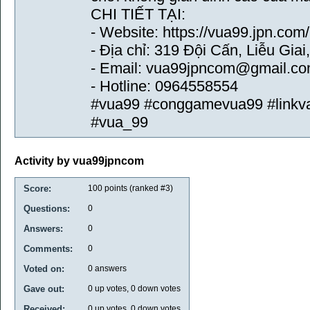
CHI TIẾT TẠI:
- Website: https://vua99.jpn.com/
- Địa chỉ: 319 Đội Cấn, Liễu Gia
- Email: vua99jpncom@gmail.c
- Hotline: 0964558554
#vua99 #conggamevua99 #linkv
#vua_99
Activity by vua99jpncom
Score:
100
points (ranked #
3
)
Questions:
0
Answers:
0
Comments:
0
Voted on:
0
answers
Gave out:
0
up votes,
0
down votes
Received:
0
up votes,
0
down votes