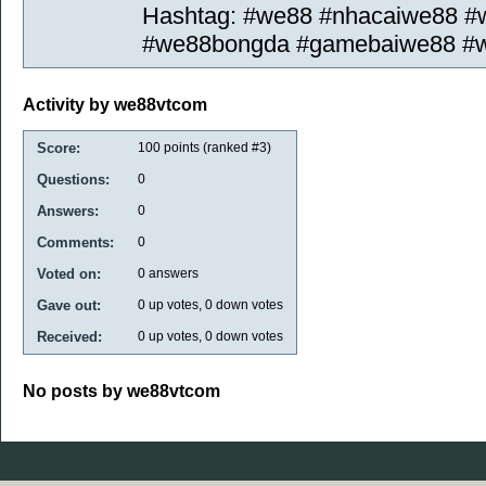
Hashtag: #we88 #nhacaiwe88 #
#we88bongda #gamebaiwe88 #
Activity by we88vtcom
Score:
100
points (ranked #
3
)
Questions:
0
Answers:
0
Comments:
0
Voted on:
0
answers
Gave out:
0
up votes,
0
down votes
Received:
0
up votes,
0
down votes
No posts by we88vtcom