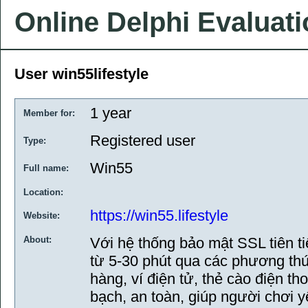
Online Delphi Evaluat
User win55lifestyle
1 year
Member for:
Registered user
Type:
Win55
Full name:
Location:
https://win55.lifestyle
Website:
About:
Với hệ thống bảo mật SSL tiên tiế
từ 5-30 phút qua các phương t
hàng, ví điện tử, thẻ cào điện th
bạch, an toàn, giúp người chơi 