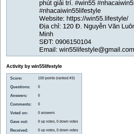
phút giải trí. #win55 #nhacaiwin5
#nhacaiwin55lifestyle
Website: https://win55.lifestyle/
Địa chỉ: 120 Đ. Nguyễn Văn Luô
Minh
SĐT: 0906150104
Email: win55lifestyle@gmail.co
Activity by win55lifestyle
Score:
100
points (ranked #
3
)
Questions:
0
Answers:
0
Comments:
0
Voted on:
0
answers
Gave out:
0
up votes,
0
down votes
Received:
0
up votes,
0
down votes