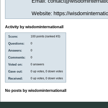
Email: contact@wisdominternati
Website: https://wisdominternati
Activity by wisdominternationall
Score:
100
points (ranked #
3
)
Questions:
0
Answers:
0
Comments:
0
Voted on:
0
answers
Gave out:
0
up votes,
0
down votes
Received:
0
up votes,
0
down votes
No posts by wisdominternationall