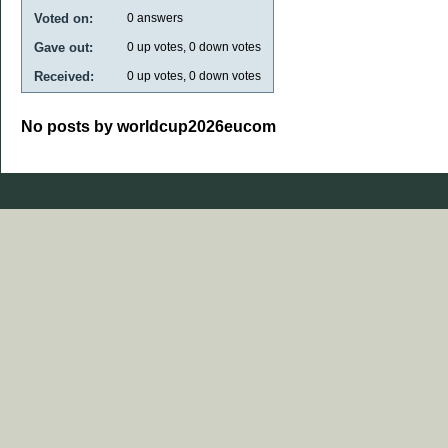
Voted on:
0
answers
Gave out:
0
up votes,
0
down votes
Received:
0
up votes,
0
down votes
No posts by worldcup2026eucom