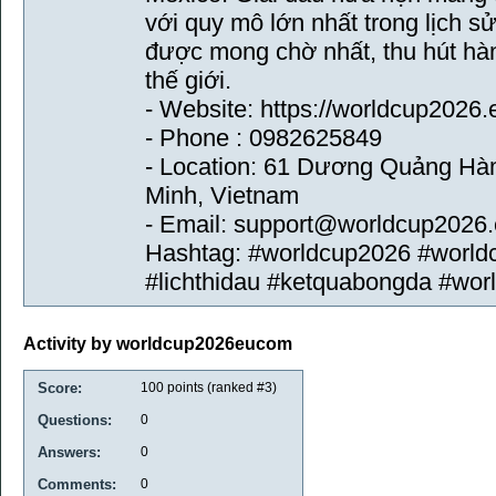
với quy mô lớn nhất trong lịch s
được mong chờ nhất, thu hút hà
thế giới.
- Website: https://worldcup2026
- Phone : 0982625849
- Location: 61 Dương Quảng H
Minh, Vietnam
- Email: support@worldcup2026
Hashtag: #worldcup2026 #worldc
#lichthidau #ketquabongda #wo
Activity by worldcup2026eucom
Score:
100
points (ranked #
3
)
Questions:
0
Answers:
0
Comments:
0