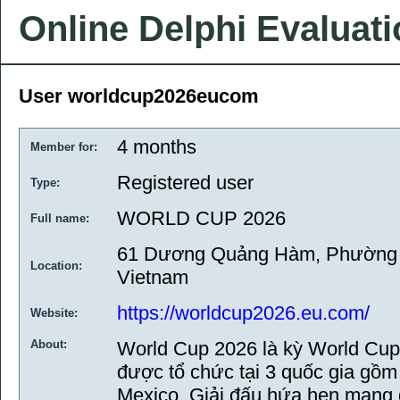
Online Delphi Evaluat
User worldcup2026eucom
4 months
Member for:
Registered user
Type:
WORLD CUP 2026
Full name:
61 Dương Quảng Hàm, Phường 
Location:
Vietnam
https://worldcup2026.eu.com/
Website:
About:
World Cup 2026 là kỳ World Cup 
được tổ chức tại 3 quốc gia gồm
Mexico. Giải đấu hứa hẹn mang 