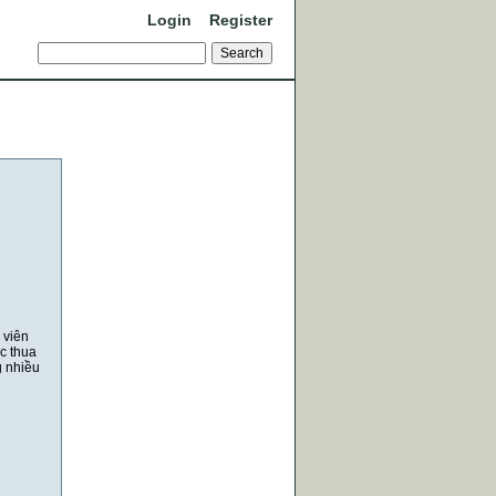
Login
Register
 viên
c thua
g nhiều