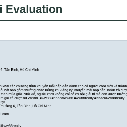
i Evaluation
6, Tân Bình, Hồ Chí Minh
 khai các chương trình khuyến mãi hấp dẫn dành cho cả người chơi mới và thành
nổi bật bao gồm thưởng chào mừng khi đăng ký, khuyến mãi nạp tiền, hoàn trả cượ
t theo mùa giải. Nhờ đó, người chơi không chỉ có cơ hội giải trí mà còn được hưởn
tham gia cá cược tại WW88. #ww88 #nhacaiww88 #ww88realty #nhacaiww88realty
lty/
, Phường 6, Tân Bình, Hồ Chí Minh
il.com
m/@ww88realty