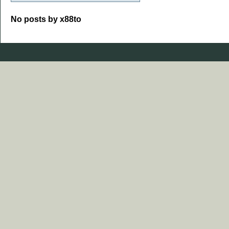
No posts by x88to