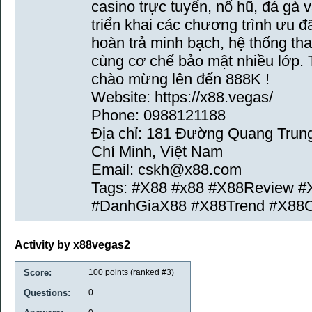
casino trực tuyến, nổ hũ, đá gà 
triển khai các chương trình ưu 
hoàn trả minh bạch, hệ thống th
cùng cơ chế bảo mật nhiều lớp.
chào mừng lên đến 888K !
Website: https://x88.vegas/
Phone: 0988121188
Địa chỉ: 181 Đường Quang Trun
Chí Minh, Việt Nam
Email: cskh@x88.com
Tags: #X88 #x88 #X88Review #
#DanhGiaX88 #X88Trend #X88O
Activity by x88vegas2
Score:
100
points (ranked #
3
)
Questions:
0