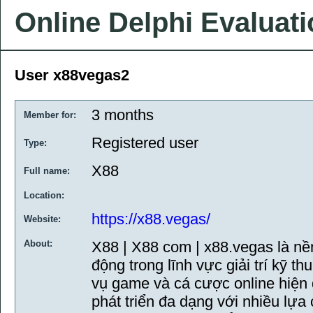
Online Delphi Evaluat
User x88vegas2
3 months
Member for:
Registered user
Type:
X88
Full name:
Location:
https://x88.vegas/
Website:
About:
X88 | X88 com | x88.vegas là nề
động trong lĩnh vực giải trí kỹ t
vụ game và cá cược online hiện đ
phát triển đa dạng với nhiều lựa