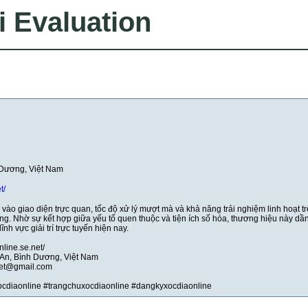
i Evaluation
h Dương, Việt Nam
t/
 vào giao diện trực quan, tốc độ xử lý mượt mà và khả năng trải nghiệm linh hoạt t
động. Nhờ sự kết hợp giữa yếu tố quen thuộc và tiện ích số hóa, thương hiệu này dầ
nh vực giải trí trực tuyến hiện nay.
nline.se.net/
Dĩ An, Bình Dương, Việt Nam
net@gmail.com
ocdiaonline #trangchuxocdiaonline #dangkyxocdiaonline