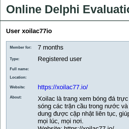
Online Delphi Evaluat
User xoilac77io
7 months
Member for:
Registered user
Type:
Full name:
Location:
https://xoilac77.io/
Website:
About:
Xoilac là trang xem bóng đá trự
sóng các trận cầu trong nước và 
dung được cập nhật liên tục, gi
mọi lúc, mọi nơi.
Website: https://xoilac77.io/