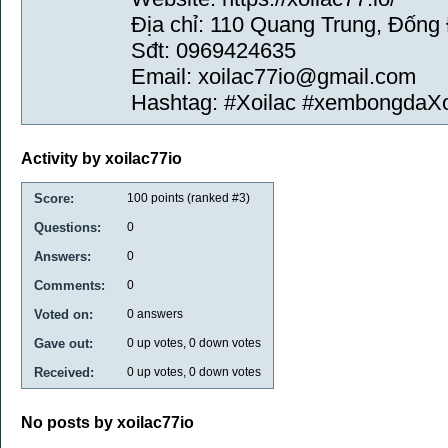
Địa chỉ: 110 Quang Trung, Đống
Sđt: 0969424635
Email: xoilac77io@gmail.com
Hashtag: #Xoilac #xembongdaXo
Activity by xoilac77io
Score:
100
points (ranked #
3
)
Questions:
0
Answers:
0
Comments:
0
Voted on:
0
answers
Gave out:
0
up votes,
0
down votes
Received:
0
up votes,
0
down votes
No posts by xoilac77io