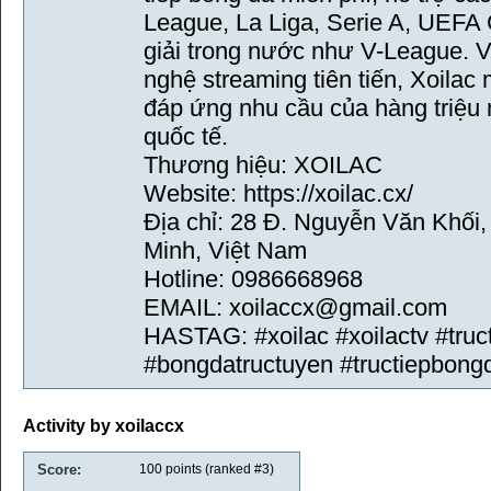
League, La Liga, Serie A, UEFA
giải trong nước như V-League. Vớ
nghệ streaming tiên tiến, Xoila
đáp ứng nhu cầu của hàng triệu
quốc tế.
Thương hiệu: XOILAC
Website: https://xoilac.cx/
Địa chỉ: 28 Đ. Nguyễn Văn Khối
Minh, Việt Nam
Hotline: 0986668968
EMAIL: xoilaccx@gmail.com
HASTAG: #xoilac #xoilactv #tr
#bongdatructuyen #tructiepbong
Activity by xoilaccx
Score:
100
points (ranked #
3
)