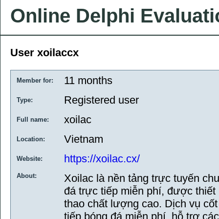
Online Delphi Evaluat
User xoilaccx
11 months
Member for:
Registered user
Type:
xoilac
Full name:
Vietnam
Location:
https://xoilac.cx/
Website:
About:
Xoilac là nền tảng trực tuyến c
đá trực tiếp miễn phí, được thiế
thao chất lượng cao. Dịch vụ cốt 
tiếp bóng đá miễn phí, hỗ trợ cá