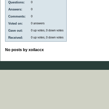
Questions:
0
Answers:
0
Comments:
0
Voted on:
0
answers
Gave out:
0
up votes,
0
down votes
Received:
0
up votes,
0
down votes
No posts by xoilaccx