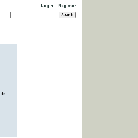
Login
Register
 thể