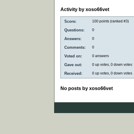
Activity by xoso66vet
Score:
100
points (ranked #
3
)
Questions:
0
Answers:
0
Comments:
0
Voted on:
0
answers
Gave out:
0
up votes,
0
down votes
Received:
0
up votes,
0
down votes
No posts by xoso66vet