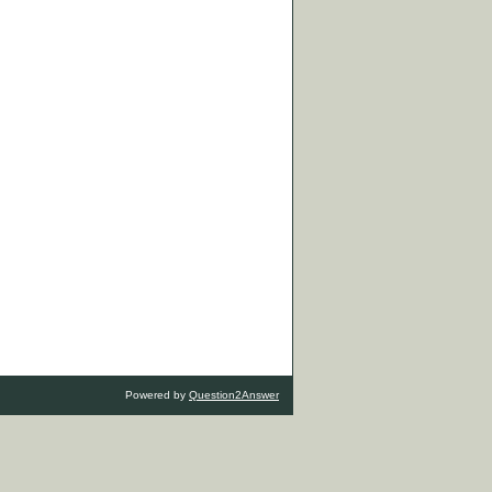
Powered by
Question2Answer