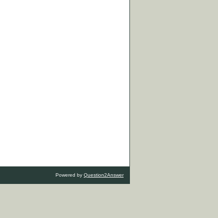
Powered by
Question2Answer