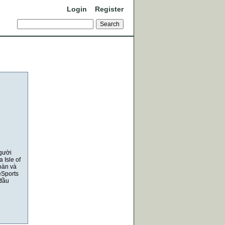
Login
Register
gười
 Isle of
oàn và
eSports
 đầu