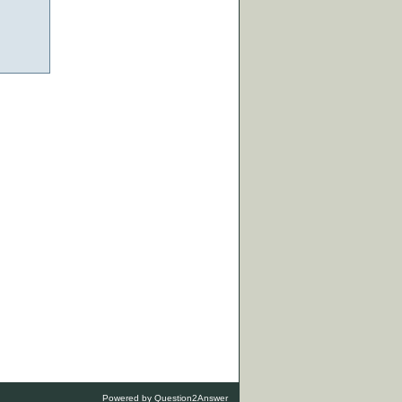
Powered by
Question2Answer