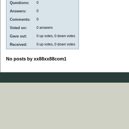
Questions:
0
Answers:
0
Comments:
0
Voted on:
0
answers
Gave out:
0
up votes,
0
down votes
Received:
0
up votes,
0
down votes
No posts by xx88xx88com1