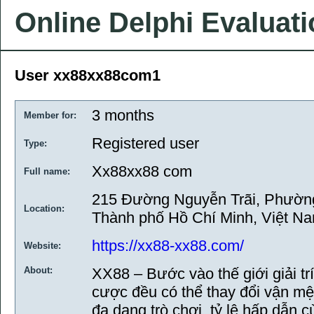
Online Delphi Evaluat
User xx88xx88com1
3 months
Member for:
Registered user
Type:
Xx88xx88 com
Full name:
215 Đường Nguyễn Trãi, Phường
Location:
Thành phố Hồ Chí Minh, Việt N
https://xx88-xx88.com/
Website:
About:
XX88 – Bước vào thế giới giải tr
cược đều có thể thay đổi vận mệ
đa dạng trò chơi, tỷ lệ hấp dẫn c