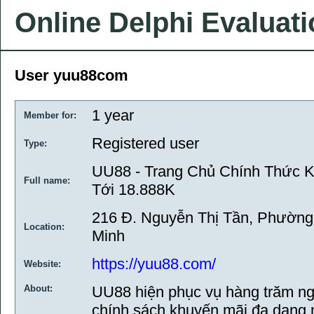
Online Delphi Evaluat
User yuu88com
1 year
Member for:
Registered user
Type:
UU88 - Trang Chủ Chính Thức 
Full name:
Tới 18.888K
216 Đ. Nguyễn Thị Tần, Phường
Location:
Minh
https://yuu88.com/
Website:
About:
UU88 hiện phục vụ hàng trăm ngh
chính sách khuyến mãi đa dạng 