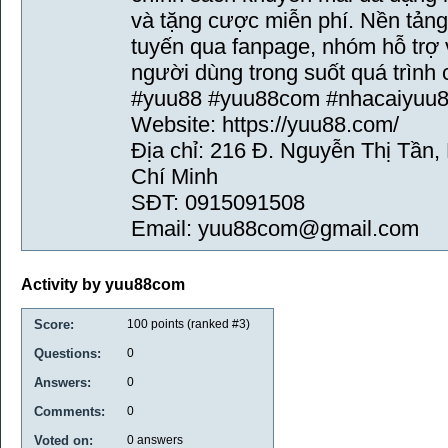
và tặng cược miễn phí. Nền tảng
tuyến qua fanpage, nhóm hỗ trợ v
người dùng trong suốt quá trình
#yuu88 #yuu88com #nhacaiyuu
Website: https://yuu88.com/
Địa chỉ: 216 Đ. Nguyễn Thị Tần
Chí Minh
SĐT: 0915091508
Email: yuu88com@gmail.com
Activity by yuu88com
Score:
100
points (ranked #
3
)
Questions:
0
Answers:
0
Comments:
0
Voted on:
0
answers