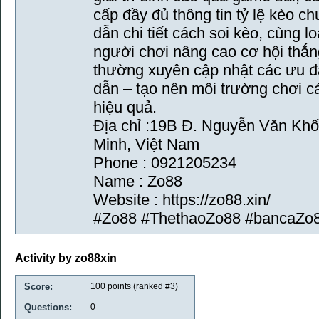
cấp đầy đủ thông tin tỷ lệ kèo 
dẫn chi tiết cách soi kèo, cùng 
người chơi nâng cao cơ hội thắn
thường xuyên cập nhật các ưu đã
dẫn – tạo nên môi trường chơi c
hiệu quả.
Địa chỉ :19B Đ. Nguyễn Văn Khố
Minh, Việt Nam
Phone : 0921205234
Name : Zo88
Website : https://zo88.xin/
#Zo88 #ThethaoZo88 #bancaZo8
Activity by zo88xin
Score:
100
points (ranked #
3
)
Questions:
0