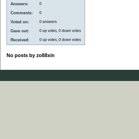
Answers:
0
Comments:
0
Voted on:
0
answers
Gave out:
0
up votes,
0
down votes
Received:
0
up votes,
0
down votes
No posts by zo88xin