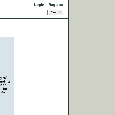
Login
Register
áy chủ
mượt mà
ạn an
o mừng,
ng đồng