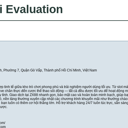
i Evaluation
 Phường 7, Quận Gò Vấp, Thành phố Hồ Chí Minh, Việt Nam
 tinh tế giữa kho trò chơi phong phú và trải nghiệm người dùng tối ưu. Từ slot m
ive chân thực đến cược thể thao sôi động — tất cả đều được tối ưu để hoạt động 
áy tính. Giao dịch tại ZX88 nhanh gọn, bảo mật cao và hoàn toàn minh bạch, giúp b
đó, nền tảng thường xuyên cập nhật các chương trình khuyến mãi như thưởng chà
úp bạn luôn có thêm cơ hội thắng lớn. Hỗ trợ khách hàng 24/7 luôn túc trực, sẵn sà
cược.
com/
.com