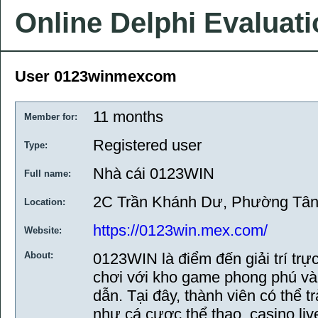
Online Delphi Evaluat
User 0123winmexcom
11 months
Member for:
Registered user
Type:
Nhà cái 0123WIN
Full name:
2C Trần Khánh Dư, Phường Tân 
Location:
https://0123win.mex.com/
Website:
About:
0123WIN là điểm đến giải trí trự
chơi với kho game phong phú và 
dẫn. Tại đây, thành viên có thể 
như cá cược thể thao, casino liv