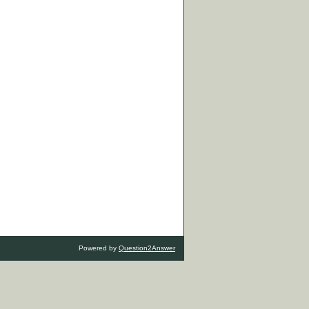
Powered by
Question2Answer