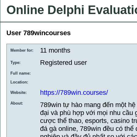
Online Delphi Evaluat
User 789wincourses
11 months
Member for:
Registered user
Type:
Full name:
Location:
https://789win.courses/
Website:
About:
789win tự hào mang đến một hệ s
đại và phù hợp với mọi nhu cầu gi
cược thể thao, esports, casino tr
đá gà online, 789win đều có th
nghiệp và đầy đủ nhất so với cá