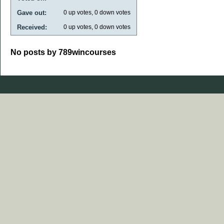
Gave out:
0
up votes,
0
down votes
Received:
0
up votes,
0
down votes
No posts by 789wincourses