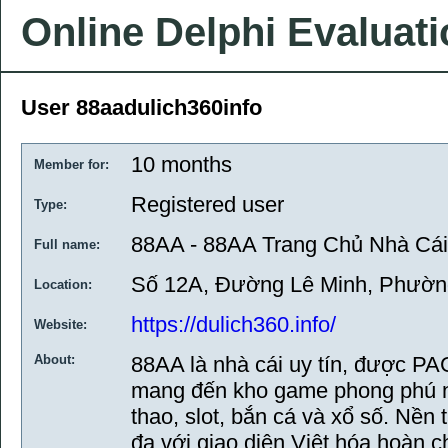
Online Delphi Evaluat
User 88aadulich360info
10 months
Member for:
Registered user
Type:
88AA - 88AA Trang Chủ Nhà Cái
Full name:
Số 12A, Đường Lê Minh, Phườn
Location:
https://dulich360.info/
Website:
About:
88AA là nhà cái uy tín, được P
mang đến kho game phong phú nh
thao, slot, bắn cá và xổ số. Nền 
đa với giao diện Việt hóa hoàn c