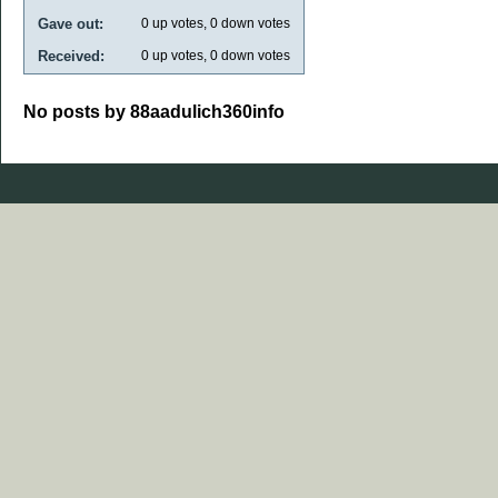
Gave out:
0
up votes,
0
down votes
Received:
0
up votes,
0
down votes
No posts by 88aadulich360info