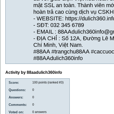
mật SSL an toàn. Thành viên mớ
hoàn trả cao cùng dịch vụ CSKH 
- WEBSITE: https://dulich360.inf
- SĐT: 032 345 6789
- EMAIL : 88AAdulich360info@g
- ĐỊA CHỈ : Số 12A, Đường Lê M
Chí Minh, Việt Nam.
#88AA #trangchu88AA #caccuo
#88AAdulich360info
Activity by 88aadulich360info
Score:
100
points (ranked #
3
)
Questions:
0
Answers:
0
Comments:
0
Voted on:
0
answers