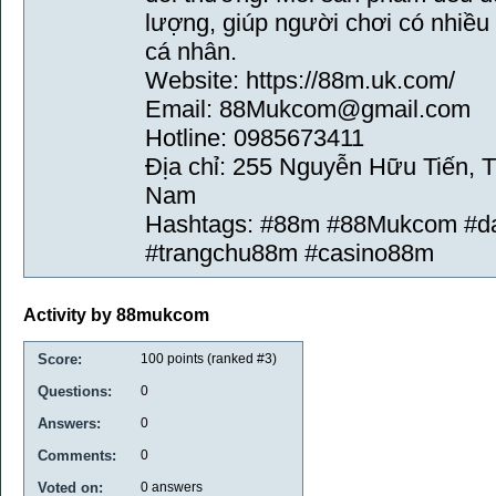
lượng, giúp người chơi có nhiều
cá nhân.
Website: https://88m.uk.com/
Email: 88Mukcom@gmail.com
Hotline: 0985673411
Địa chỉ: 255 Nguyễn Hữu Tiến, T
Nam
Hashtags: #88m #88Mukcom #
#trangchu88m #casino88m
Activity by 88mukcom
Score:
100
points (ranked #
3
)
Questions:
0
Answers:
0
Comments:
0
Voted on:
0
answers