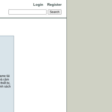
Login
Register
ame tài
 và cảm
hiết bị,
ính sách