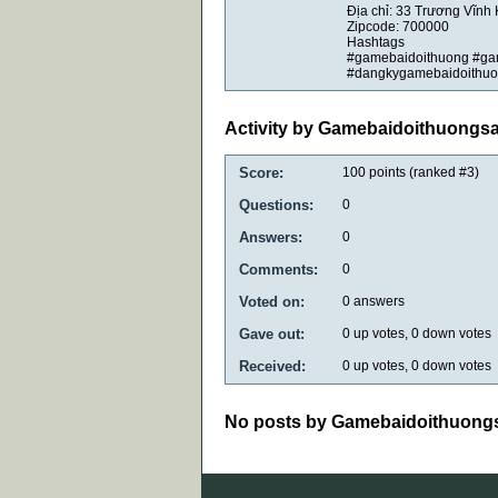
Địa chỉ: 33 Trương Vĩn
Zipcode: 700000
Hashtags
#gamebaidoithuong #ga
#dangkygamebaidoithuo
Activity by Gamebaidoithuongsa
Score:
100
points (ranked #
3
)
Questions:
0
Answers:
0
Comments:
0
Voted on:
0
answers
Gave out:
0
up votes,
0
down votes
Received:
0
up votes,
0
down votes
No posts by Gamebaidoithuongs