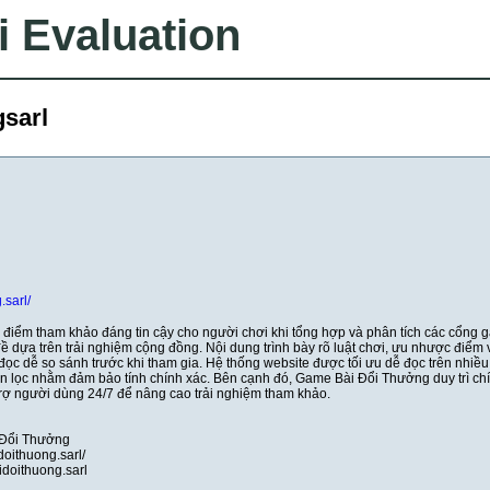
i Evaluation
sarl
.sarl/
điểm tham khảo đáng tin cậy cho người chơi khi tổng hợp và phân tích các cổng g
 đề dựa trên trải nghiệm cộng đồng. Nội dung trình bày rõ luật chơi, ưu nhược điểm
ọc dễ so sánh trước khi tham gia. Hệ thống website được tối ưu dễ đọc trên nhiều t
ọn lọc nhằm đảm bảo tính chính xác. Bên cạnh đó, Game Bài Đổi Thưởng duy trì ch
trợ người dùng 24/7 để nâng cao trải nghiệm tham khảo.
 Đổi Thưởng
doithuong.sarl/
doithuong.sarl