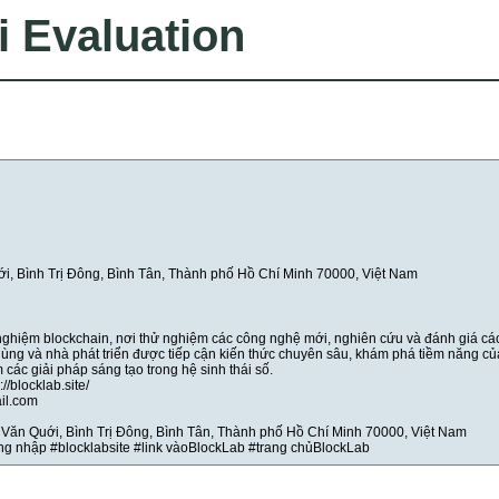
i Evaluation
ới, Bình Trị Đông, Bình Tân, Thành phố Hồ Chí Minh 70000, Việt Nam
 nghiệm blockchain, nơi thử nghiệm các công nghệ mới, nghiên cứu và đánh giá cá
i dùng và nhà phát triển được tiếp cận kiến thức chuyên sâu, khám phá tiềm năng củ
 các giải pháp sáng tạo trong hệ sinh thái số.
//blocklab.site/
il.com
ê Văn Quới, Bình Trị Đông, Bình Tân, Thành phố Hồ Chí Minh 70000, Việt Nam
g nhập #blocklabsite #link vàoBlockLab #trang chủBlockLab