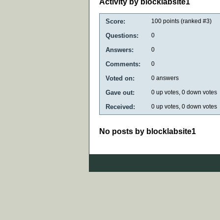
Activity by blocklabsite1
Score:
100
points (ranked #
3
)
Questions:
0
Answers:
0
Comments:
0
Voted on:
0
answers
Gave out:
0
up votes,
0
down votes
Received:
0
up votes,
0
down votes
No posts by blocklabsite1