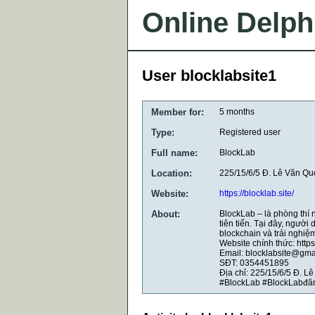
Online Delph
User blocklabsite1
Member for:
5 months
Type:
Registered user
Full name:
BlockLab
Location:
225/15/6/5 Đ. Lê Văn Qu
Website:
https://blocklab.site/
About:
BlockLab – là phòng thí
tiên tiến. Tại đây, ngườ
blockchain và trải nghiệm
Website chính thức: https:
Email: blocklabsite@gma
SĐT: 0354451895
Địa chỉ: 225/15/6/5 Đ. L
#BlockLab #BlockLabđăn