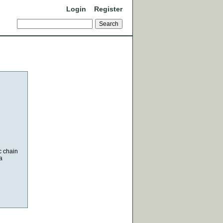
Login
Register
c chain
a