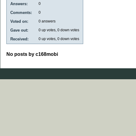
Answers:
0
Comments:
0
Voted on:
0
answers
Gave out:
0
up votes,
0
down votes
Received:
0
up votes,
0
down votes
No posts by c168mobi