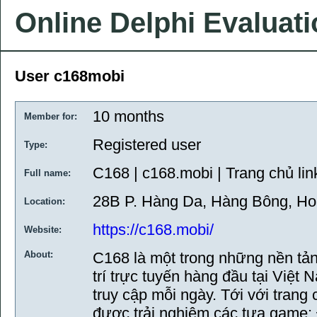
Online Delphi Evaluat
User c168mobi
10 months
Member for:
Registered user
Type:
C168 | c168.mobi | Trang chủ li
Full name:
28B P. Hàng Da, Hàng Bông, Ho
Location:
https://c168.mobi/
Website:
About:
C168 là một trong những nền tản
trí trực tuyến hàng đầu tại Việt
truy cập mỗi ngày. Tới với trang
được trải nghiệm các tựa game: 