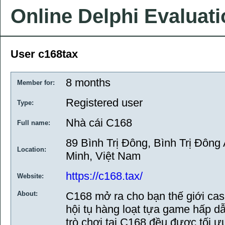
Online Delphi Evaluat
User c168tax
8 months
Member for:
Registered user
Type:
Nhà cái C168
Full name:
89 Bình Trị Đông, Bình Trị Đông
Location:
Minh, Việt Nam
https://c168.tax/
Website:
About:
C168 mở ra cho bạn thế giới cas
hội tụ hàng loạt tựa game hấp dẫ
trò chơi tại C168 đều được tối ư