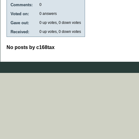
Comments:
0
Voted on:
0
answers
Gave out:
0
up votes,
0
down votes
Received:
0
up votes,
0
down votes
No posts by c168tax