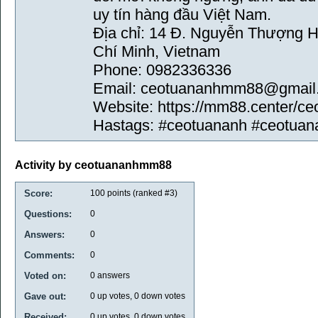
uy tín hàng đầu Việt Nam.
Địa chỉ: 14 Đ. Nguyễn Thượng H
Chí Minh, Vietnam
Phone: 0982336336
Email: ceotuananhmm88@gmail
Website: https://mm88.center/ce
Hastags: #ceotuananh #ceotu
Activity by ceotuananhmm88
Score:
100
points (ranked #
3
)
Questions:
0
Answers:
0
Comments:
0
Voted on:
0
answers
Gave out:
0
up votes,
0
down votes
Received:
0
up votes,
0
down votes