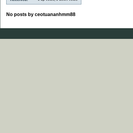
No posts by ceotuananhmm88