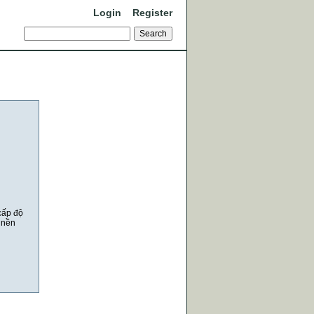
Login
Register
cấp độ
 nền