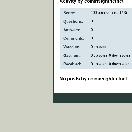
Activity by coininsightnetnet
Score:
100
points (ranked #
3
)
Questions:
0
Answers:
0
Comments:
0
Voted on:
0
answers
Gave out:
0
up votes,
0
down votes
Received:
0
up votes,
0
down votes
No posts by coininsightnetnet