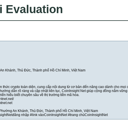
i Evaluation
n Khánh, Thủ Đức, Thành phố Hồ Chí Minh, Việt Nam
ến thức crypto toàn diện, cung cấp nội dung từ cơ bản đến nâng cao dành cho mọi 
hướng dẫn rõ ràng và cập nhật liên tục, CoinInsight Net giúp cộng đồng nắm vững
riển hiểu biết chuyên sâu về thị trường tiền mã hóa.
htnet.net/
tnet.net
 Phường An Khánh, Thủ Đức, Thành phố Hồ Chí Minh, Việt Nam
sightNetđăng nhập #link vàoCoinInsightNet #trang chủCoinInsightNet