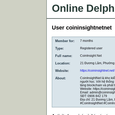
Online Delph
User coininsightnetnet
Member for:
7 months
Type:
Registered user
Full name:
CoinInsight Net
Location:
21 Đương Lâm, Phường A
Website:
https://coininsightnet.net/
About:
CoinInsightNet là kho ki
người học. Với hệ thống 
tảng blockchain và phát t
Website: https://coininsig
Email: admin@coininsigh
SĐT: 0906 842 179
Địa chỉ: 21 Đương Lâm,
#CoinInsightNet #CoinIn