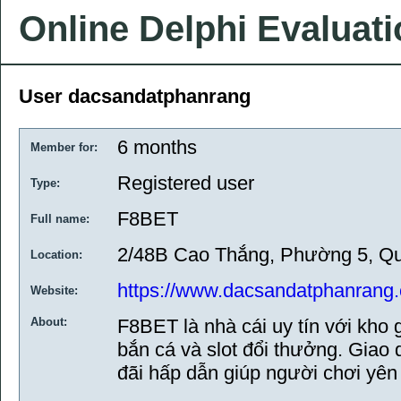
Online Delphi Evaluat
User dacsandatphanrang
6 months
Member for:
Registered user
Type:
F8BET
Full name:
2/48B Cao Thắng, Phường 5, Qu
Location:
https://www.dacsandatphanrang
Website:
About:
F8BET là nhà cái uy tín với kho 
bắn cá và slot đổi thưởng. Giao
đãi hấp dẫn giúp người chơi yên t