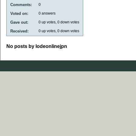
Comments:
0
Voted on:
0
answers
Gave out:
0
up votes,
0
down votes
Received:
0
up votes,
0
down votes
No posts by lodeonlinejpn