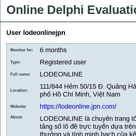
Online Delphi Evaluat
User lodeonlinejpn
6 months
Member for:
Registered user
Type:
LODEONLINE
Full name:
111/844 Hẻm 50/15 Đ. Quảng H
Location:
phố Hồ Chí Minh, Việt Nam
https://lodeonline.jpn.com/
Website:
About:
LODEONLINE là chuyên trang tổ
tảng số lô đề trực tuyến dựa trên 
thưởng và tính minh bạch của kế