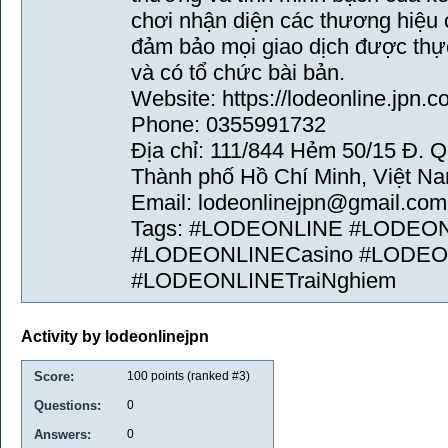
chơi nhận diện các thương hiệu 
đảm bảo mọi giao dịch được thực
và có tổ chức bài bản.
Website: https://lodeonline.jpn.c
Phone: 0355991732
Địa chỉ: 111/844 Hẻm 50/15 Đ.
Thành phố Hồ Chí Minh, Việt N
Email: lodeonlinejpn@gmail.com
Tags: #LODEONLINE #LODEO
#LODEONLINECasino #LODE
#LODEONLINETraiNghiem
Activity by lodeonlinejpn
Score:
100
points (ranked #
3
)
Questions:
0
Answers:
0