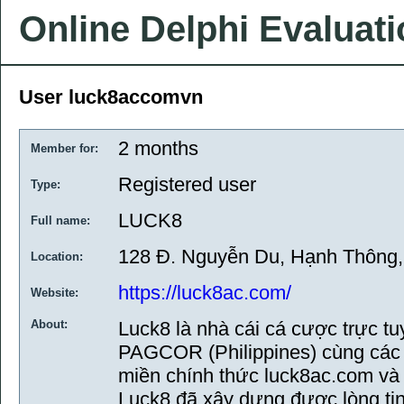
Online Delphi Evaluat
User luck8accomvn
2 months
Member for:
Registered user
Type:
LUCK8
Full name:
128 Đ. Nguyễn Du, Hạnh Thông,
Location:
https://luck8ac.com/
Website:
About:
Luck8 là nhà cái cá cược trực t
PAGCOR (Philippines) cùng các t
miền chính thức luck8ac.com và
Luck8 đã xây dựng được lòng ti