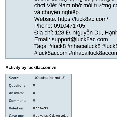
chơi Việt Nam nhờ môi trường c
và chuyên nghiệp.
Website: https://luck8ac.com/
Phone: 0910471705
Địa chỉ: 128 Đ. Nguyễn Du, Hạ
Email: support@luck8ac.com
Tags: #luck8 #nhacailuck8 #luc
#luck8accom #nhacailuck8acco
Activity by luck8accomvn
Score:
100
points (ranked #
3
)
Questions:
0
Answers:
0
Comments:
0
Voted on:
0
answers
Gave out:
0
up votes,
0
down votes