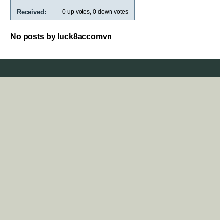
Received:
0
up votes,
0
down votes
No posts by luck8accomvn