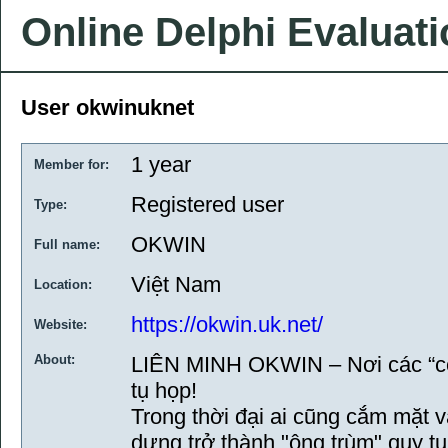
Online Delphi Evaluat
User okwinuknet
1 year
Member for:
Registered user
Type:
OKWIN
Full name:
Việt Nam
Location:
https://okwin.uk.net/
Website:
About:
LIÊN MINH OKWIN – Nơi các “con
tụ họp!
Trong thời đại ai cũng cắm mặt 
dưng trở thành "ông trùm" quy t