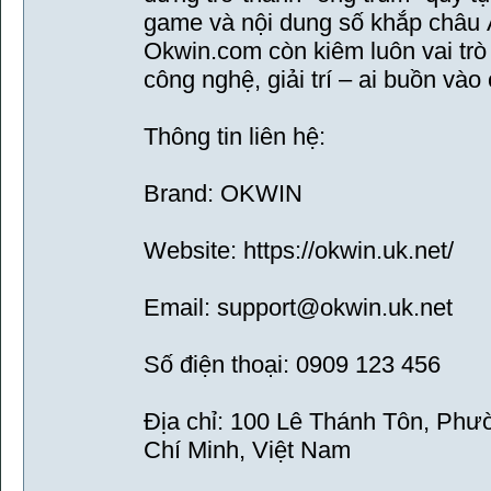
game và nội dung số khắp châu Á
Okwin.com còn kiêm luôn vai trò
công nghệ, giải trí – ai buồn vào 
Thông tin liên hệ:
Brand: OKWIN
Website: https://okwin.uk.net/
Email: support@okwin.uk.net
Số điện thoại: 0909 123 456
Địa chỉ: 100 Lê Thánh Tôn, Phư
Chí Minh, Việt Nam