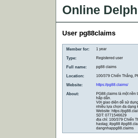
Online Delph
User pg88claims
Member for:
1 year
Type:
Registered user
Full name:
pg88 claims
Location:
100/379 Chiến Thắng, P
Website:
https://pg88.claims/
About:
PG88.claims là một nền t
hấp dẫn.
Với giao diện dễ sử dụng
nhiều lựa chọn đa dạng k
Website: https://pg88.cla
SDT: 0771546629
địa chỉ: 100/379 Chiến 
hastag; #pg88 #pg88.cla
dangnhappg88.claims