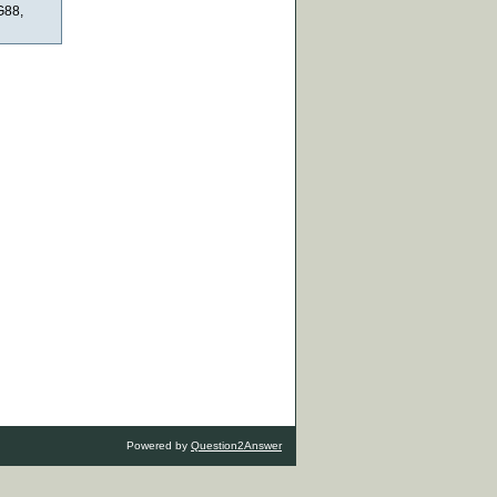
G88,
Powered by
Question2Answer