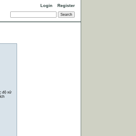
Login
Register
c độ xử
ích