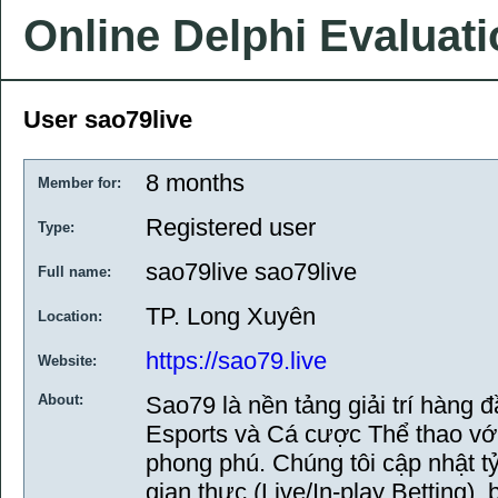
Online Delphi Evaluat
User sao79live
8 months
Member for:
Registered user
Type:
sao79live sao79live
Full name:
TP. Long Xuyên
Location:
https://sao79.live
Website:
About:
Sao79 là nền tảng giải trí hàng
Esports và Cá cược Thể thao vớ
phong phú. Chúng tôi cập nhật tỷ
gian thực (Live/In-play Betting),