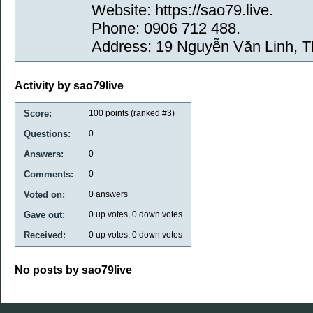
Website: https://sao79.live.
Phone: 0906 712 488.
Address: 19 Nguyễn Văn Linh, T
Activity by sao79live
Score:
100
points (ranked #
3
)
Questions:
0
Answers:
0
Comments:
0
Voted on:
0
answers
Gave out:
0
up votes,
0
down votes
Received:
0
up votes,
0
down votes
No posts by sao79live