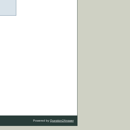
Powered by
Question2Answer