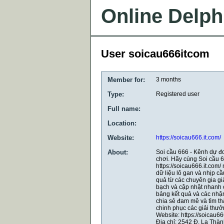
Online Delph
User soicau666itcom
Member for:
3 months
Type:
Registered user
Full name:
Location:
Website:
https://soicau666.it.com/
About:
Soi cầu 666 - Kênh dự đ
chơi. Hãy cùng Soi cầu 6
https://soicau666.it.com
dữ liệu lô gan và nhịp c
quả từ các chuyên gia gi
bạch và cập nhật nhanh 
bảng kết quả và các nhận
chia sẻ đam mê và tìm t
chinh phục các giải thưởn
Website: https://soicau66
Địa chỉ: 2542 Đ. La Thà