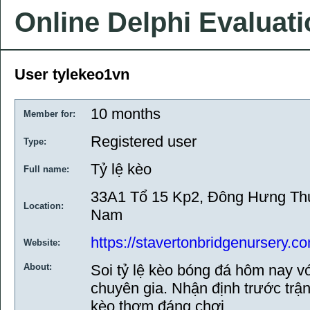
Online Delphi Evaluat
User tylekeo1vn
10 months
Member for:
Registered user
Type:
Tỷ lệ kèo
Full name:
33A1 Tổ 15 Kp2, Đông Hưng Thu
Location:
Nam
https://stavertonbridgenursery.c
Website:
About:
Soi tỷ lệ kèo bóng đá hôm nay v
chuyên gia. Nhận định trước trận
kèo thơm đáng chơi.