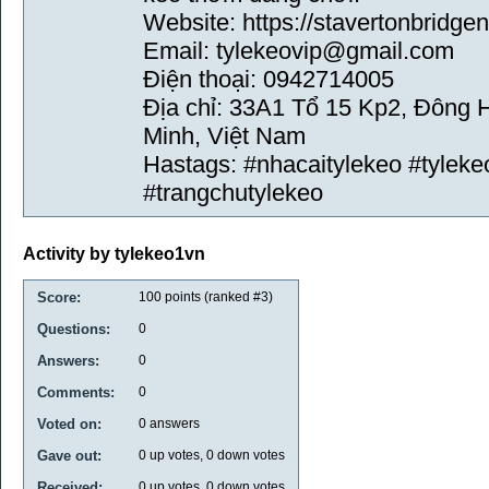
Website: https://stavertonbridge
Email: tylekeovip@gmail.com
Điện thoại: 0942714005
Địa chỉ: 33A1 Tổ 15 Kp2, Đông
Minh, Việt Nam
Hastags: #nhacaitylekeo #tylek
#trangchutylekeo
Activity by tylekeo1vn
Score:
100
points (ranked #
3
)
Questions:
0
Answers:
0
Comments:
0
Voted on:
0
answers
Gave out:
0
up votes,
0
down votes
Received:
0
up votes,
0
down votes