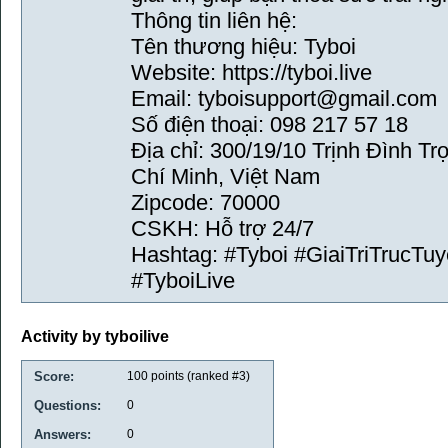
Thông tin liên hệ:
Tên thương hiệu: Tyboi
Website: https://tyboi.live
Email: tyboisupport@gmail.com
Số điện thoại: 098 217 57 18
Địa chỉ: 300/19/10 Trịnh Đình T
Chí Minh, Việt Nam
Zipcode: 70000
CSKH: Hỗ trợ 24/7
Hashtag: #Tyboi #GiaiTriTruc
#TyboiLive
Activity by tyboilive
Score:
100
points (ranked #
3
)
Questions:
0
Answers:
0