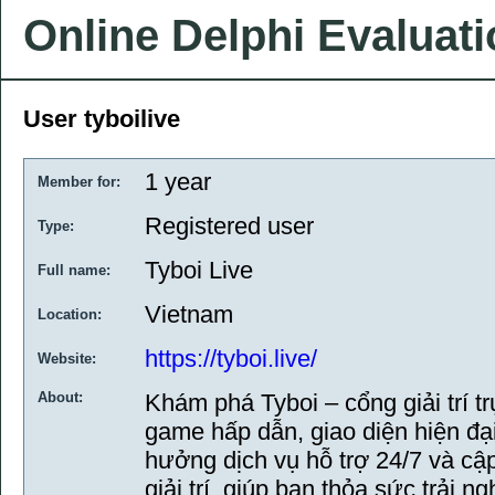
Online Delphi Evaluat
User tyboilive
1 year
Member for:
Registered user
Type:
Tyboi Live
Full name:
Vietnam
Location:
https://tyboi.live/
Website:
About:
Khám phá Tyboi – cổng giải trí t
game hấp dẫn, giao diện hiện đạ
hưởng dịch vụ hỗ trợ 24/7 và cập
giải trí, giúp bạn thỏa sức trải