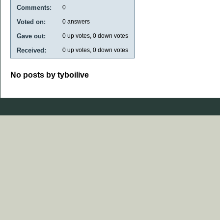
Comments:
0
Voted on:
0
answers
Gave out:
0
up votes,
0
down votes
Received:
0
up votes,
0
down votes
No posts by tyboilive