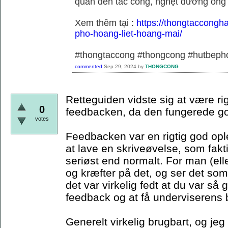
quan đến tắc cống, nghẹt đường ống
Xem thêm tại :
https://thongtaccongh
pho-hoang-liet-hoang-mai/
#thongtaccong #thongcong #hutbeph
commented
Sep 29, 2024
by
THONGCONG
Retteguiden vidste sig at være rig
0
feedbacken, da den fungerede g
votes
Feedbacken var en rigtig god oplev
at lave en skriveøvelse, som fakti
seriøst end normalt. For man (elle
og kræfter på det, og ser det so
det var virkelig fedt at du var så 
feedback og at få underviserens b
Generelt virkelig brugbart, og jeg 