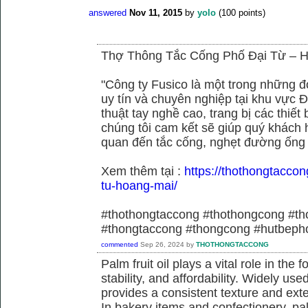
answered
Nov 11, 2015
by
yolo
(
100
points)
Thợ Thông Tắc Cống Phố Đại Từ –
"Công ty Fusico là một trong những đ
uy tín và chuyên nghiệp tại khu vực Đ
thuật tay nghề cao, trang bị các thiết 
chúng tôi cam kết sẽ giúp quý khách h
quan đến tắc cống, nghẹt đường ống
Xem thêm tại :
https://thothongtaccon
tu-hoang-mai/
#thothongtaccong #thothongcong #th
#thongtaccong #thongcong #hutbeph
commented
Sep 26, 2024
by
THOTHONGTACCONG
Palm fruit oil plays a vital role in the f
stability, and affordability. Widely use
provides a consistent texture and exte
In bakery items and confectionery, pa