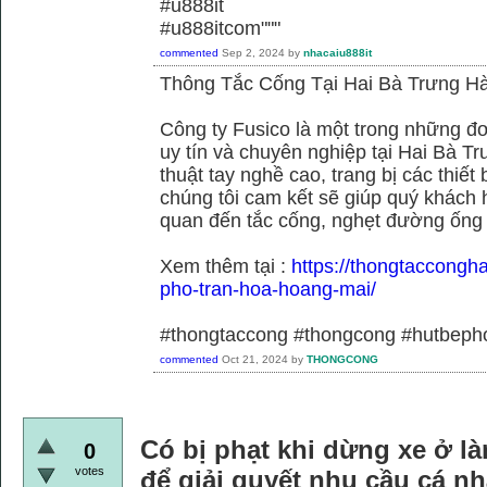
#u888it
#u888itcom"""
commented
Sep 2, 2024
by
nhacaiu888it
Thông Tắc Cống Tại Hai Bà Trưng Hà
Công ty Fusico là một trong những đơ
uy tín và chuyên nghiệp tại Hai Bà Tr
thuật tay nghề cao, trang bị các thiết 
chúng tôi cam kết sẽ giúp quý khách h
quan đến tắc cống, nghẹt đường ống
Xem thêm tại :
https://thongtaccongh
pho-tran-hoa-hoang-mai/
#thongtaccong #thongcong #hutbeph
commented
Oct 21, 2024
by
THONGCONG
Có bị phạt khi dừng xe ở là
0
votes
để giải quyết nhu cầu cá n