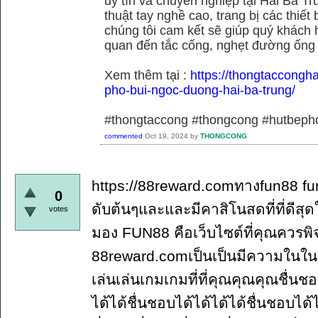
uy tín và chuyên nghiệp tại Hai Bà Tr
thuật tay nghề cao, trang bị các thiết 
chúng tôi cam kết sẽ giúp quý khách h
quan đến tắc cống, nghẹt đường ống
Xem thêm tại :
https://thongtaccongh
pho-bui-ngoc-duong-hai-ba-trung/
#thongtaccong #thongcong #hutbeph
commented
Oct 19, 2024
by
THONGCONG
https://88reward.comทางfun88 fun
0
ดับต้นๆและและมีคาสิโนสดที่ที่ดี
votes
มอง FUN88 คือเว็บไซต์ที่คุณควรพ
88reward.comเป็นเป็นมีความในใ
เล่นเล่นเกมเกมที่ที่คุณคุณคุณชื่นช
ได้ได้ชื่นชอบได้ได้ได้ได้ชื่นชอบได้ไ