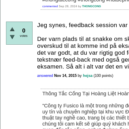
commented
Sep 28, 2024
by
THONGCONG
Jeg synes, feedback session var r
0
votes
Der varn plads til at snakke om 
overskud til at komme ind på ek
det var godt, at du var rigtig god 
tekstnær feed-back med også gener
eksamen. Så alt i alt var det en v
answered
Nov 14, 2015
by
hejsa
(
100
points)
Thông Tắc Cống Tại Hoàng Liệt Hoà
"Công ty Fusico là một trong những đ
uy tín và chuyên nghiệp tại khu vực Đ
thuật tay nghề cao, trang bị các thiết 
chúng tôi cam kết sẽ giúp quý khách h