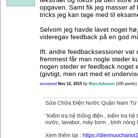
opgaven. Samt fik jeg masser af 
tricks jeg kan tage med til eksam
Selvom jeg havde lavet noget hø,
videregav feedback på en god m
Ift. andre feedbacksessioner var 
fremmest får man nogle steder k
nogen steder er feedback noget el
(givtigt, men rart med et undervis
answered
Nov 12, 2015
by
MarcJohnson
(
100
points)
Sửa Chữa Điện Nước Quận Nam Từ
"Kiểm tra hệ thống điện , kiểm tra h
nước, lavabor, máy bơm , bình nóng 
Xem thêm tại :
https://diennuochano