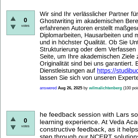
Wir sind Ihr verlässlicher Partner fü
0
Ghostwriting im akademischen Ber
votes
erfahrenen Autoren erstellt maßges
Diplomarbeiten, Hausarbeiten und m
und in höchster Qualität. Ob Sie Un
Strukturierung oder dem Verfassen 
Seite, um Ihre akademischen Ziele z
Originalität sind bei uns garantiert
Dienstleistungen auf
https://studibu
lassen Sie sich von unseren Expert
answered
Aug 26, 2025
by
wilmalichtenberg
(
100
poi
he feedback session with Lars so
0
learning experience. At Veda Ac
votes
constructive feedback, as it help
step through our NCERT solutio