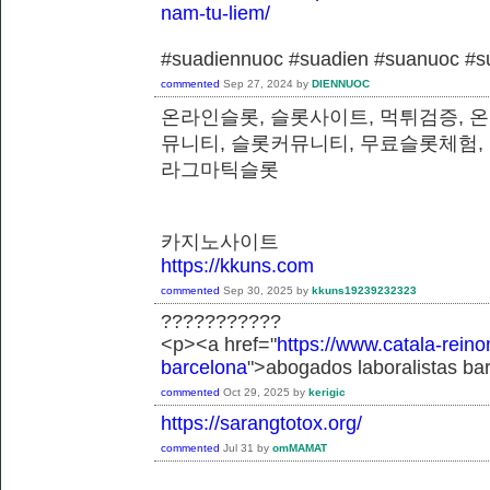
nam-tu-liem/
#suadiennuoc #suadien #suanuoc 
commented
Sep 27, 2024
by
DIENNUOC
온라인슬롯, 슬롯사이트, 먹튀검증, 
뮤니티, 슬롯커뮤니티, 무료슬롯체험,
라그마틱슬롯
카지노사이트
https://kkuns.com
commented
Sep 30, 2025
by
kkuns19239232323
???????????
<p><a href="
https://www.catala-reino
barcelona
">abogados laboralistas ba
commented
Oct 29, 2025
by
kerigic
https://sarangtotox.org/
commented
Jul 31
by
omMAMAT