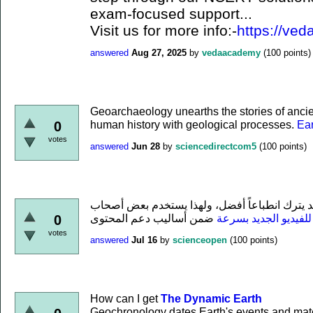
exam-focused support...
Visit us for more info:-
https://ved
answered
Aug 27, 2025
by
vedaacademy
(
100
points)
Geoarchaeology unearths the stories of ancient
human history with geological processes.
Ea
0
votes
answered
Jun 28
by
sciencedirectcom5
(
100
points)
د يترك انطباعاً أفضل، ولهذا يستخدم بعض أصحاب
لفيديو الجديد بسرعة
0
votes
answered
Jul 16
by
scienceopen
(
100
points)
How can I get
The Dynamic Earth
Geochronology dates Earth's events and mate