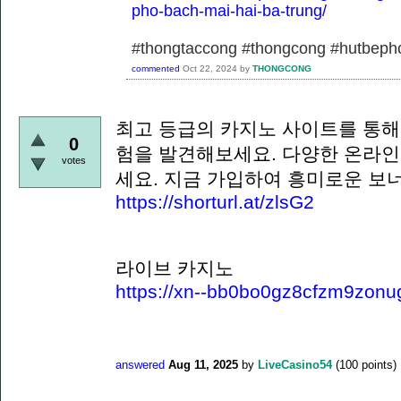
pho-bach-mai-hai-ba-trung/
#thongtaccong #thongcong #hutbeph
commented
Oct 22, 2024
by
THONGCONG
최고 등급의 카지노 사이트를 통해
0
험을 발견해보세요. 다양한 온라인
votes
세요. 지금 가입하여 흥미로운 보
https://shorturl.at/zlsG2
라이브 카지노
https://xn--bb0bo0gz8cfzm9zonu
answered
Aug 11, 2025
by
LiveCasino54
(
100
points)