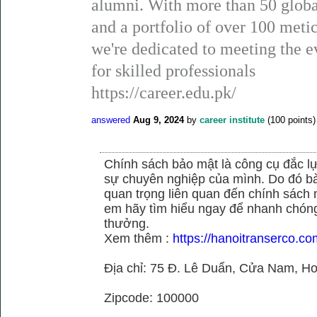
alumni. With more than 50 global
and a portfolio of over 100 metic
we're dedicated to meeting the 
for skilled professionals
https://career.edu.pk/
answered
Aug 9, 2024
by
career institute
(
100
points)
Chính sách bảo mật là công cụ đắc 
sự chuyên nghiệp của mình. Do đó bài 
quan trọng liên quan đến chính sách
em hãy tìm hiểu ngay để nhanh chóng 
thưởng.
Xem thêm :
https://hanoitranserco.c
Địa chỉ: 75 Đ. Lê Duẩn, Cửa Nam, H
Zipcode: 100000