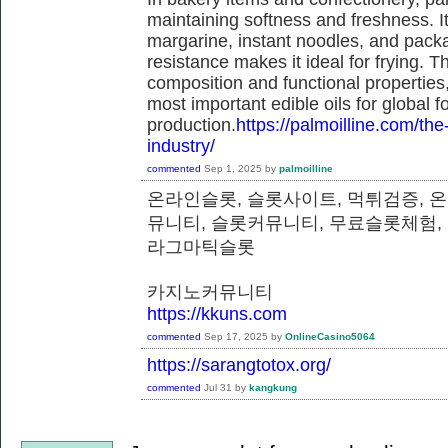
maintaining softness and freshness. It
margarine, instant noodles, and pack
resistance makes it ideal for frying. T
composition and functional properties,
most important edible oils for global f
production.
https://palmoilline.com/the-
industry/
commented
Sep 1, 2025
by
palmoilline
온라인슬롯, 슬롯사이트, 먹튀검증, 
뮤니티, 슬롯커뮤니티, 무료슬롯체험,
라그마틱슬롯
카지노커뮤니티
https://kkuns.com
commented
Sep 17, 2025
by
OnlineCasino5064
https://sarangtotox.org/
commented
Jul 31
by
kangkung