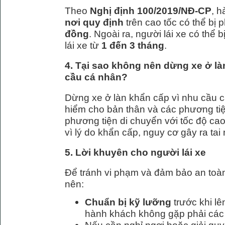
Theo
Nghị định 100/2019/NĐ-CP
, h
nơi quy định
trên cao tốc có thể bị 
đồng
. Ngoài ra, người lái xe có thể
lái xe từ
1 đến 3 tháng
.
4. Tại sao không nên dừng xe ở là
cầu cá nhân?
Dừng xe ở làn khẩn cấp vì nhu cầu c
hiểm cho bản thân và các phương tiệ
phương tiện di chuyển với tốc độ cao
vì lý do khẩn cấp, nguy cơ gây ra tai n
5. Lời khuyên cho người lái xe
Để tránh vi phạm và đảm bảo an toàn 
nên:
Chuẩn bị kỹ lưỡng
trước khi l
hành khách không gặp phải các 