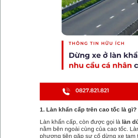
1. Làn khẩn cấp trên cao tốc là gì?
Làn khẩn cấp, còn được gọi là
làn d
nằm bên ngoài cùng của cao tốc. Làn
phương tiện gặp sự cố dừng xe tạm 