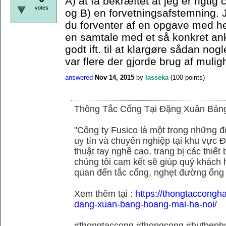
A) at få bekræftet at jeg er rigtig
votes
og B) en forvetningsafstemning. 
du forventer af en opgave med he
en samtale med et så konkret ank
godt ift. til at klargøre sådan no
var flere der gjorde brug af muli
answered
Nov 14, 2015
by
lasseka
(
100
points)
Thông Tắc Cống Tại Đặng Xuân Bản
"Công ty Fusico là một trong những đ
uy tín và chuyên nghiệp tại khu vực Đ
thuật tay nghề cao, trang bị các thiết 
chúng tôi cam kết sẽ giúp quý khách h
quan đến tắc cống, nghẹt đường ống
Xem thêm tại :
https://thongtaccongh
dang-xuan-bang-hoang-mai-ha-noi/
#thongtaccong #thongcong #hutbeph