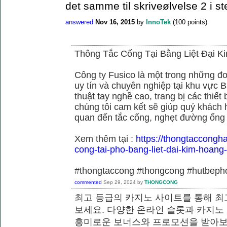
det samme til skriveølvelse 2 i st
answered
Nov 16, 2015
by
InnoTek
(
100
points)
Thông Tắc Cống Tại Bằng Liệt Đại K
Công ty Fusico là một trong những đơ
uy tín và chuyên nghiệp tại khu vực B
thuật tay nghề cao, trang bị các thiết 
chúng tôi cam kết sẽ giúp quý khách h
quan đến tắc cống, nghẹt đường ống
Xem thêm tại :
https://thongtaccongh
cong-tai-pho-bang-liet-dai-kim-hoang
#thongtaccong #thongcong #hutbeph
commented
Sep 29, 2024
by
THONGCONG
최고 등급의 카지노 사이트를 통해 최
보세요. 다양한 온라인 슬롯과 카지노
흥미로운 보너스와 프로모션을 