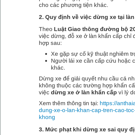
cho các phương tiện khác.
2. Quy định về việc dừng xe tại là
Theo
Luật Giao thông đường bộ 2
việc dừng, đỗ xe ở làn khẩn cấp chỉ
hợp sau:
Xe gặp sự cố kỹ thuật nghiêm tr
Người lái xe cần cấp cứu hoặc 
khác.
Dừng xe để giải quyết nhu cầu cá nh
không thuộc các trường hợp khẩn c
việc
dừng xe ở làn khẩn cấp
vì lý d
Xem thêm thông tin tại:
https://antha
dung-xe-o-lan-khan-cap-tren-cao-toc
khong
3. Mức phạt khi dừng xe sai quy đị