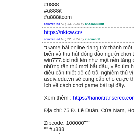
#u888
#u888it
#u888itcom
commented
Aug 13, 2024
by
nhacaiu888it
https://nktcw.cn/
commented
Aug 22, 2024
by
xiaomi888
"Game bài online đang trở thành một t
biến và thu hút đông đảo người chơi t
win777.bid nổi lên như một nền tảng 
những tân thủ mới bắt đầu, việc tìm h
điều cần thiết để có trải nghiệm thú vị
asdiv.edu.vn sẽ cung cấp cho cược th
ích về cách chơi game bài tại đây.
Xem thêm :
https://hanoitranserco.c
Địa chỉ: 75 Đ. Lê Duẩn, Cửa Nam, H
Zipcode: 100000"""
"""#u888