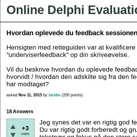
Online Delphi Evaluat
Hvordan oplevede du feedback sessione
Hensigten med retteguiden var at kvalificere
"underviserfeedback" op din skriveøvelse.
Vil du beskrive hvordan du oplevede feedba
hvorvidt / hvordan den adskilte sig fra den f
har modtaget?
asked
Nov 11, 2015
by
larsbo
(
200
points)
18 Answers
Jeg synes det var en rigtig god 
+3
Du var rigtig godt forberedt og 
votes
tekstnær og fokus på den store 