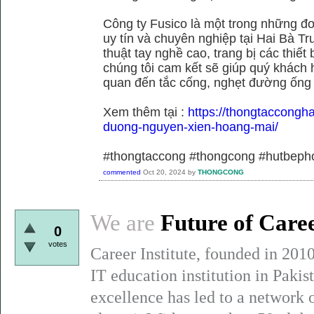
Công ty Fusico là một trong những đơ
uy tín và chuyên nghiệp tại Hai Bà Tr
thuật tay nghề cao, trang bị các thiết 
chúng tôi cam kết sẽ giúp quý khách h
quan đến tắc cống, nghẹt đường ống
Xem thêm tại :
https://thongtaccongh
duong-nguyen-xien-hoang-mai/
#thongtaccong #thongcong #hutbeph
commented
Oct 20, 2024
by
THONGCONG
We are
Future of Care
0
votes
Career Institute, founded in 201
IT education institution in Paki
excellence has led to a network 