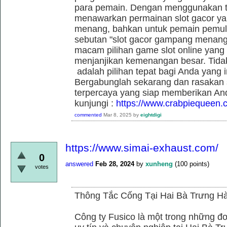
para pemain. Dengan menggunakan t
menawarkan permainan slot gacor yan
menang, bahkan untuk pemain pemula
sebutan "slot gacor gampang menang"
macam pilihan game slot online yang t
menjanjikan kemenangan besar. Tidak
adalah pilihan tepat bagi Anda yang 
Bergabunglah sekarang dan rasakan se
terpercaya yang siap memberikan An
kunjungi :
https://www.crabpiequeen.
commented
Mar 8, 2025
by
eightdigi
https://www.simai-exhaust.com/
0
answered
Feb 28, 2024
by
xunheng
(
100
points)
votes
Thông Tắc Cống Tại Hai Bà Trưng Hà
Công ty Fusico là một trong những đơ