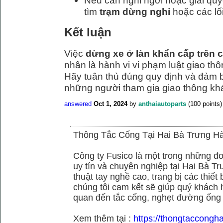
Nếu cần nghỉ ngơi hoặc giải quy
tìm
trạm dừng nghỉ
hoặc các lối
Kết luận
Việc
dừng xe ở làn khẩn cấp trên c
nhân là hành vi vi phạm luật giao thô
Hãy tuân thủ đúng quy định và đảm 
những người tham gia giao thông kh
answered
Oct 1, 2024
by
anthaiautoparts
(
100
points)
Thông Tắc Cống Tại Hai Bà Trưng Hà
Công ty Fusico là một trong những đơ
uy tín và chuyên nghiệp tại Hai Bà Tr
thuật tay nghề cao, trang bị các thiết 
chúng tôi cam kết sẽ giúp quý khách h
quan đến tắc cống, nghẹt đường ống
Xem thêm tại :
https://thongtaccongh