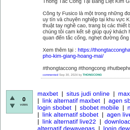
Thông Tắc Cống Tại Bằng Liệt Kim G
Công ty Fusico là một trong những đơ
uy tín và chuyên nghiệp tại khu vực 
thuật tay nghề cao, trang bị các thiết 
chúng tôi cam kết sẽ giúp quý khách h
quan đến tắc cống, nghẹt đường ống
Xem thêm tại :
https://thongtaccongh
pho-kim-giang-hoang-mai/
#thongtaccong #thongcong #hutbeph
commented
Sep 30, 2024
by
THONGCONG
maxbet
|
situs judi online
|
maxb
0
|
link alternatif maxbet
|
agen s
votes
login sbobet
|
sbobet mobile
|
m
|
link alternatif sbobet
|
agen li
|
link alternatif live22
|
download
alternatif dewavegas
|
login de