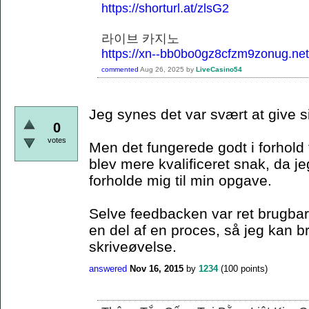
https://shorturl.at/zlsG2
라이브 카지노
https://xn--bb0bo0gz8cfzm9zonug.net
commented
Aug 26, 2025
by
LiveCasino54
Jeg synes det var svært at give s
0
votes
Men det fungerede godt i forhold 
blev mere kvalificeret snak, da je
forholde mig til min opgave.
Selve feedbacken var ret brugbar,
en del af en proces, så jeg kan 
skriveøvelse.
answered
Nov 16, 2015
by
1234
(
100
points)