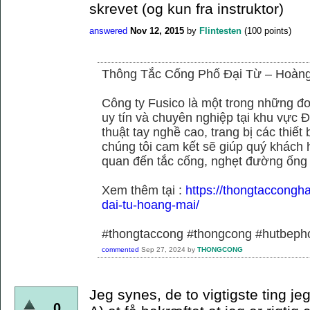
skrevet (og kun fra instruktor)
answered
Nov 12, 2015
by
Flintesten
(
100
points)
Thông Tắc Cống Phố Đại Từ – Hoàn
Công ty Fusico là một trong những đơ
uy tín và chuyên nghiệp tại khu vực Đ
thuật tay nghề cao, trang bị các thiết 
chúng tôi cam kết sẽ giúp quý khách h
quan đến tắc cống, nghẹt đường ống
Xem thêm tại :
https://thongtaccongh
dai-tu-hoang-mai/
#thongtaccong #thongcong #hutbeph
commented
Sep 27, 2024
by
THONGCONG
Jeg synes, de to vigtigste ting je
0