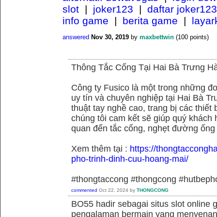
slot
|
joker123
|
daftar joker123
info game
|
berita game
|
laya
answered
Nov 30, 2019
by
maxbettwin
(
100
points)
Thông Tắc Cống Tại Hai Bà Trưng Hà
Công ty Fusico là một trong những đơ
uy tín và chuyên nghiệp tại Hai Bà Tr
thuật tay nghề cao, trang bị các thiết 
chúng tôi cam kết sẽ giúp quý khách h
quan đến tắc cống, nghẹt đường ống
Xem thêm tại :
https://thongtaccongh
pho-trinh-dinh-cuu-hoang-mai/
#thongtaccong #thongcong #hutbeph
commented
Oct 22, 2024
by
THONGCONG
BO55 hadir sebagai situs slot online
pengalaman bermain yang menyenan