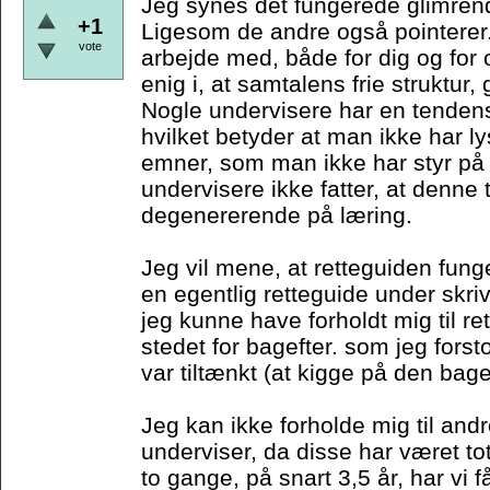
Jeg synes det fungerede glimren
+1
Ligesom de andre også pointerer.
vote
arbejde med, både for dig og for
enig i, at samtalens frie struktur
Nogle undervisere har en tendens 
hvilket betyder at man ikke har lys
emner, som man ikke har styr på -
undervisere ikke fatter, at denne
degenererende på læring.
Jeg vil mene, at retteguiden fung
en egentlig retteguide under skriv
jeg kunne have forholdt mig til re
stedet for bagefter. som jeg fors
var tiltænkt (at kigge på den bage
Jeg kan ikke forholde mig til an
underviser, da disse har været to
to gange, på snart 3,5 år, har vi 