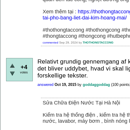
Xem thêm tại :
https://thothongtaccon
tai-pho-bang-liet-dai-kim-hoang-mai/
#thothongtaccong #thothongcong #th
#thongtaccong #thongcong #hutbeph
commented
Sep 29, 2024
by
THOTHONGTACCONG
Relativt grundig gennemgang af kur
+4
det bliver uddybet, hvad vi skal 
votes
forskellige tekster.
answered
Oct 19, 2015
by
goddaggoddag
(
100
points
Sửa Chữa Điện Nước Tại Hà Nội
Kiểm tra hệ thống điện , kiểm tra hệ
nước, lavabor, máy bơm , bình nóng 