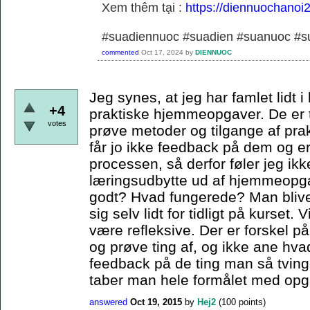
Xem thêm tại :
https://diennuochanoi
#suadiennuoc #suadien #suanuoc 
commented
Oct 17, 2024
by
DIENNUOC
Jeg synes, at jeg har famlet lidt i 
+4
praktiske hjemmeopgaver. De er t
votes
prøve metoder og tilgange af pra
får jo ikke feedback på dem og er
processen, så derfor føler jeg ikke
læringsudbytte ud af hjemmeopga
godt? Hvad fungerede? Man bliver 
sig selv lidt for tidligt på kurset.
være refleksive. Der er forskel på 
og prøve ting af, og ikke ane hva
feedback på de ting man så tvinger
taber man hele formålet med opga
answered
Oct 19, 2015
by
Hej2
(
100
points)