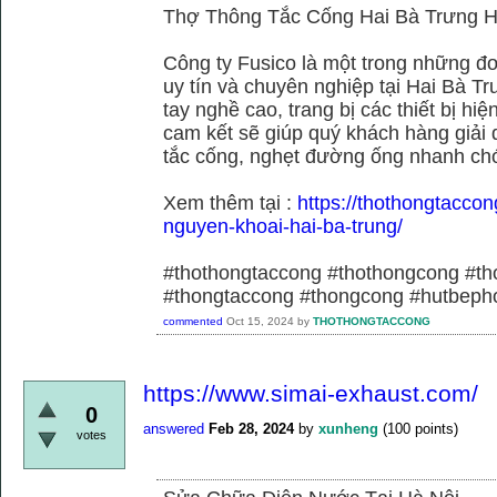
Thợ Thông Tắc Cống Hai Bà Trưng H
Công ty Fusico là một trong những đơ
uy tín và chuyên nghiệp tại Hai Bà Tr
tay nghề cao, trang bị các thiết bị hiệ
cam kết sẽ giúp quý khách hàng giải 
tắc cống, nghẹt đường ống nhanh chó
Xem thêm tại :
https://thothongtaccon
nguyen-khoai-hai-ba-trung/
#thothongtaccong #thothongcong #th
#thongtaccong #thongcong #hutbeph
commented
Oct 15, 2024
by
THOTHONGTACCONG
https://www.simai-exhaust.com/
0
answered
Feb 28, 2024
by
xunheng
(
100
points)
votes