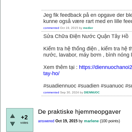
Jeg fik feedback på en opgave der blev
kunne også være rart med en lille fe
commented
Oct 19, 2015
by
medier
Sửa Chữa Điện Nước Quận Tây Hồ
Kiểm tra hệ thống điện , kiểm tra hệ
nước, lavabor, máy bơm , bình nóng 
Xem thêm tại :
https://diennuochano
tay-ho/
#suadiennuoc #suadien #suanuoc 
commented
Sep 30, 2024
by
DIENNUOC
De praktiske hjemmeopgaver
+2
answered
Oct 19, 2015
by
marlene
(
100
points)
votes