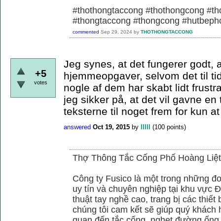
#thothongtaccong #thothongcong #th
#thongtaccong #thongcong #hutbeph
commented
Sep 29, 2024
by
THOTHONGTACCONG
Jeg synes, at det fungerer godt, a
+5
hjemmeopgaver, selvom det til ti
votes
nogle af dem har skabt lidt frustra
jeg sikker på, at det vil gavne en
teksterne til noget frem for kun 
answered
Oct 19, 2015
by
lllll
(
100
points)
Thợ Thông Tắc Cống Phố Hoàng Liệt
Công ty Fusico là một trong những đơ
uy tín và chuyên nghiệp tại khu vực Đ
thuật tay nghề cao, trang bị các thiết 
chúng tôi cam kết sẽ giúp quý khách h
quan đến tắc cống, nghẹt đường ống