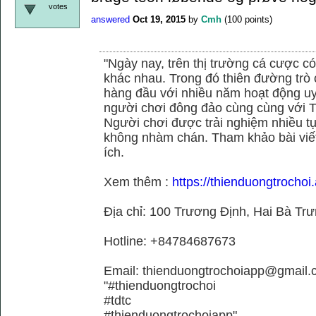
votes
answered
Oct 19, 2015
by
Cmh
(
100
points)
"Ngày nay, trên thị trường cá cược có
khác nhau. Trong đó thiên đường trò 
hàng đầu với nhiều năm hoạt động uy
người chơi đông đảo cùng cùng với
Người chơi được trải nghiệm nhiều 
không nhàm chán. Tham khảo bài viết
ích.
Xem thêm :
https://thienduongtrochoi
Địa chỉ: 100 Trương Định, Hai Bà Trư
Hotline: +84784687673
Email: thienduongtrochoiapp@gmail.
"#thienduongtrochoi
#tdtc
#thienduongtrochoiapp"