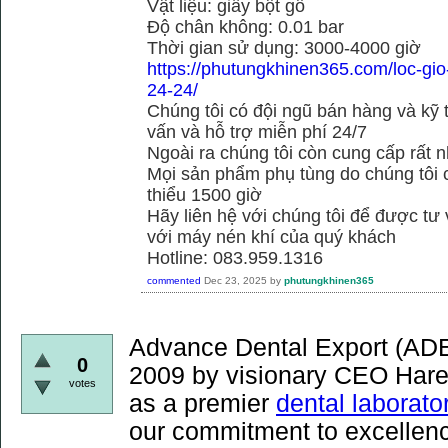
Vật liệu: giấy bột gỗ
Độ chân không: 0.01 bar
Thời gian sử dụng: 3000-4000 giờ
https://phutungkhinen365.com/loc-gio
24-24/
Chúng tôi có đội ngũ bán hàng và kỹ 
vấn và hỗ trợ miễn phí 24/7
Ngoài ra chúng tôi còn cung cấp rất n
Mọi sản phẩm phụ tùng do chúng tôi 
thiểu 1500 giờ
Hãy liên hệ với chúng tôi để được tư
với máy nén khí của quý khách
Hotline: 083.959.1316
commented
Dec 23, 2025
by
phutungkhinen365
Advance Dental Export (ADE)
0
2009 by visionary CEO Har
votes
as a premier
dental laborato
our commitment to excellenc