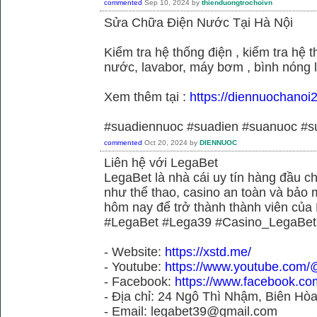
commented
Sep 10, 2024
by
thienduongtrochoivn
Sửa Chữa Điện Nước Tại Hà Nội
Kiểm tra hệ thống điện , kiểm tra hệ
nước, lavabor, máy bơm , bình nóng 
Xem thêm tại :
https://diennuochanoi
#suadiennuoc #suadien #suanuoc 
commented
Oct 20, 2024
by
DIENNUOC
Liên hệ với LegaBet
LegaBet là nhà cái uy tín hàng đầu 
như thể thao, casino an toàn và bảo 
hôm nay để trở thành thành viên của
#LegaBet #Lega39 #Casino_LegaBe
- Website:
https://xstd.me/
- Youtube:
https://www.youtube.com
- Facebook:
https://www.facebook.co
- Địa chỉ: 24 Ngô Thì Nhậm, Biên Hò
- Email: legabet39@gmail.com