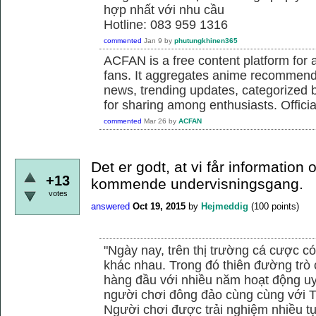
hợp nhất với nhu cầu
Hotline: 083 959 1316
commented
Jan 9
by
phutungkhinen365
ACFAN is a free content platform fo
fans. It aggregates anime recommend
news, trending updates, categorized 
for sharing among enthusiasts. Offici
commented
Mar 26
by
ACFAN
Det er godt, at vi får information
+13
kommende undervisningsgang.
votes
answered
Oct 19, 2015
by
Hejmeddig
(
100
points)
"Ngày nay, trên thị trường cá cược có
khác nhau. Trong đó thiên đường trò 
hàng đầu với nhiều năm hoạt động uy
người chơi đông đảo cùng cùng với
Người chơi được trải nghiệm nhiều 