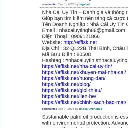
commented
Dec 1, 2024
by
legabet
Nhà Cái Uy Tín – Đánh giá và thông ti
Giúp bạn tìm kiếm nền tảng cá cược t
Tên Doanh Nghiệp : Nhà Cái Uy Tín
Email : nhacaiuytinqh88@gmail.com
Điện Thoại : 0909121866
Website:
http://effisk.net
Địa Chỉ : 32 QL22B,Thái Bình, Châu 
Mã Bưu Điện : 80508
Hashtag : #nhacaiuytin #nhacaiuytin
https://effisk.net/nha-cai-uy-tin/
https://effisk.net/khuyen-mai-nha-cai/
https://effisk.net/huong-dan/
https://effisk.net/blog/
https://effisk.net/gioi-thieu/
https://effisk.net/lien-he/
https://effisk.net/chinh-sach-bao-mat/
commented
Jan 7, 2025
by
nhacaiuytinqh88
Sustainable palm oil production is ess
with environmental protection. Advan