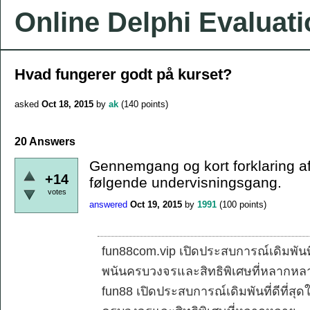
Online Delphi Evaluat
Hvad fungerer godt på kurset?
asked
Oct 18, 2015
by
ak
(
140
points)
20 Answers
Gennemgang og kort forklaring af l
+14
følgende undervisningsgang.
votes
answered
Oct 19, 2015
by
1991
(
100
points)
fun88com.vip เปิดประสบการณ์เดิมพันท
พนันครบวงจรและสิทธิพิเศษที่หลากหล
fun88 เปิดประสบการณ์เดิมพันที่ดีที่