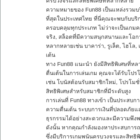
ครบวงจรและสิทธิพิเศษที่หลากหลาย
ความหมายของ Fun88 เป็นแหล่งรวมบริ
ที่สุดในประเทศไทย ที่นี่คุณจะพบกับบ
ครอบคลุมทุกประเภท ไม่ว่าจะเป็นเกมคาส
จริง, สล็อตที่มีความสนุกสนานและโอกา
หลากหลายเช่น บาคาร่า, รูเล็ต, ไฮโล, แล
เต้น
ทาง Fun88 แนะนำ ยังมีสิทธิพิเศษที่
ตื่นเต้นในการเล่นเกม คุณจะได้รับโปรโม
เช่น โบนัสต้อนรับสมาชิกใหม่, โปรโมชั
สิทธิพิเศษสำหรับสมาชิกที่มีระดับสูง
การเล่นที่ Fun88 ทางเข้า เป็นประสบกา
ความตื่นเต้น ระบบการเงินที่ปลอดภั
ธุรกรรมได้อย่างสะดวกและมีความพึง
ดังนั้น หากคุณกำลังมองหาประสบการณ์ก
ซึ่งมีบริการเกมพนันครบวงจรและสิทธิพ