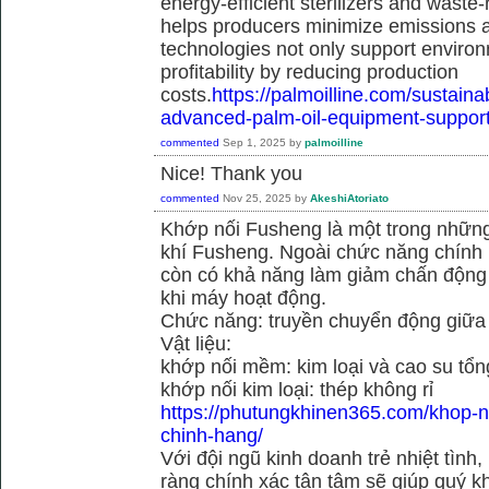
energy-efficient sterilizers and waste-
helps producers minimize emissions 
technologies not only support enviro
profitability by reducing production
costs.
https://palmoilline.com/sustain
advanced-palm-oil-equipment-support
commented
Sep 1, 2025
by
palmoilline
Nice! Thank you
commented
Nov 25, 2025
by
AkeshiAtoriato
Khớp nối Fusheng là một trong nhữn
khí Fusheng. Ngoài chức năng chính 
còn có khả năng làm giảm chấn động 
khi máy hoạt động.
Chức năng: truyền chuyển động giữa m
Vật liệu:
khớp nối mềm: kim loại và cao su tổ
khớp nối kim loại: thép không rỉ
https://phutungkhinen365.com/khop-
chinh-hang/
Với đội ngũ kinh doanh trẻ nhiệt tình,
ràng chính xác tận tâm sẽ giúp quý