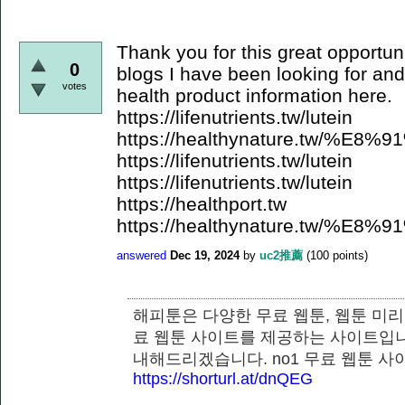
Thank you for this great opportuni
0
blogs I have been looking for and f
votes
health product information here.
https://lifenutrients.tw/lutein
https://healthynature.t
https://lifenutrients.tw/lutein
https://lifenutrients.tw/lutein
https://healthport.tw
https://healthynature.t
answered
Dec 19, 2024
by
uc2推薦
(
100
points)
해피툰은 다양한 무료 웹툰, 웹툰 미리
료 웹툰 사이트를 제공하는 사이트입니
내해드리겠습니다. no1 무료 웹툰 
https://shorturl.at/dnQEG