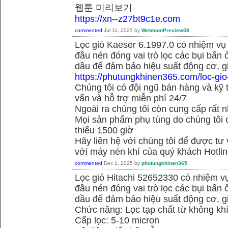
웹툰 미리보기
https://xn--z27bt9c1e.com
commented
Jul 11, 2025
by
WebtoonPreview58
Lọc gió Kaeser 6.1997.0 có nhiệm vụ
đầu nén đóng vai trò lọc các bụi bẩn
dầu để đảm bảo hiệu suất động cơ, g
https://phutungkhinen365.com/loc-gi
Chúng tôi có đội ngũ bán hàng và kỹ 
vấn và hỗ trợ miễn phí 24/7
Ngoài ra chúng tôi còn cung cấp rất n
Mọi sản phẩm phụ tùng do chúng tôi 
thiểu 1500 giờ
Hãy liên hệ với chúng tôi để được tư
với máy nén khí của quý khách Hotli
commented
Dec 1, 2025
by
phutungkhinen365
Lọc gió Hitachi 52652330 có nhiệm v
đầu nén đóng vai trò lọc các bụi bẩn
dầu để đảm bảo hiệu suất động cơ, g
Chức năng: Lọc tạp chất từ không kh
Cấp lọc: 5-10 micron