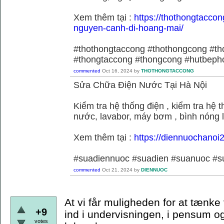
Xem thêm tại :
https://thothongtaccon
nguyen-canh-di-hoang-mai/
#thothongtaccong #thothongcong #th
#thongtaccong #thongcong #hutbeph
commented
Oct 16, 2024
by
THOTHONGTACCONG
Sửa Chữa Điện Nước Tại Hà Nội
Kiểm tra hệ thống điện , kiểm tra hệ
nước, lavabor, máy bơm , bình nóng 
Xem thêm tại :
https://diennuochanoi
#suadiennuoc #suadien #suanuoc 
commented
Oct 21, 2024
by
DIENNUOC
At vi får muligheden for at tænk
+9
ind i undervisningen, i pensum 
votes