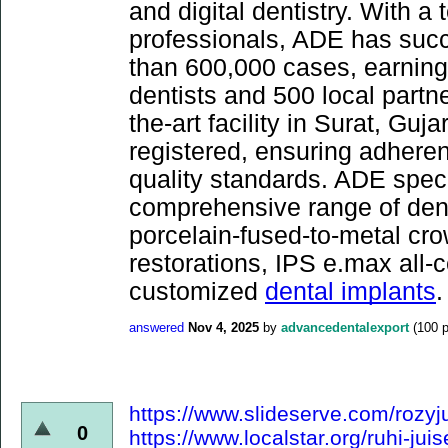
and digital dentistry. With a
professionals, ADE has suc
than 600,000 cases, earning 
dentists and 500 local partne
the-art facility in Surat, Guja
registered, ensuring adheren
quality standards. ADE speci
comprehensive range of dent
porcelain-fused-to-metal c
restorations, IPS e.max all-
customized
dental implants
.
answered
Nov 4, 2025
by
advancedentalexport
(
100
p
https://www.slideserve.com/rozyj
0
https://www.localstar.org/ruhi-juis