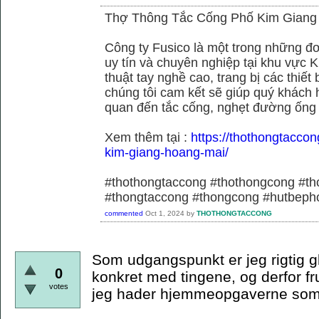
Thợ Thông Tắc Cống Phố Kim Giang
Công ty Fusico là một trong những đơ
uy tín và chuyên nghiệp tại khu vực 
thuật tay nghề cao, trang bị các thiết 
chúng tôi cam kết sẽ giúp quý khách h
quan đến tắc cống, nghẹt đường ống
Xem thêm tại :
https://thothongtaccon
kim-giang-hoang-mai/
#thothongtaccong #thothongcong #th
#thongtaccong #thongcong #hutbeph
commented
Oct 1, 2024
by
THOTHONGTACCONG
Som udgangspunkt er jeg rigtig gl
0
konkret med tingene, og derfor frus
votes
jeg hader hjemmeopgaverne som