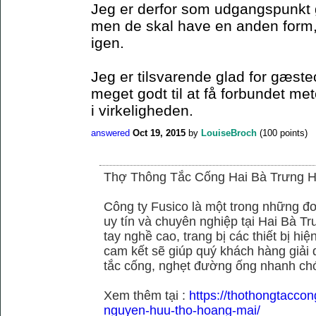
Jeg er derfor som udgangspunkt
men de skal have en anden form, h
igen.
Jeg er tilsvarende glad for gæst
meget godt til at få forbundet me
i virkeligheden.
answered
Oct 19, 2015
by
LouiseBroch
(
100
points)
Thợ Thông Tắc Cống Hai Bà Trưng H
Công ty Fusico là một trong những đơ
uy tín và chuyên nghiệp tại Hai Bà Tr
tay nghề cao, trang bị các thiết bị hiệ
cam kết sẽ giúp quý khách hàng giải 
tắc cống, nghẹt đường ống nhanh chó
Xem thêm tại :
https://thothongtaccon
nguyen-huu-tho-hoang-mai/