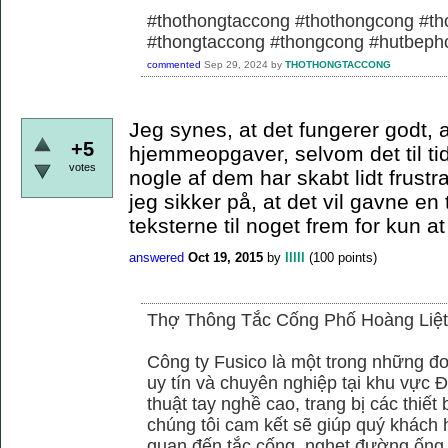
#thothongtaccong #thothongcong #th
#thongtaccong #thongcong #hutbeph
commented
Sep 29, 2024
by
THOTHONGTACCONG
Jeg synes, at det fungerer godt, a
+5
hjemmeopgaver, selvom det til ti
votes
nogle af dem har skabt lidt frustra
jeg sikker på, at det vil gavne en
teksterne til noget frem for kun 
answered
Oct 19, 2015
by
lllll
(
100
points)
Thợ Thông Tắc Cống Phố Hoàng Liệt
Công ty Fusico là một trong những đơ
uy tín và chuyên nghiệp tại khu vực Đ
thuật tay nghề cao, trang bị các thiết 
chúng tôi cam kết sẽ giúp quý khách h
quan đến tắc cống, nghẹt đường ống