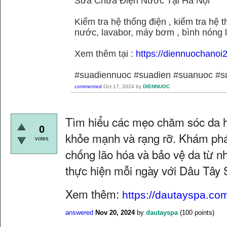
Sửa Chữa Điện Nước Tại Hà Nội
Kiểm tra hệ thống điện , kiểm tra hệ
nước, lavabor, máy bơm , bình nóng 
Xem thêm tại :
https://diennuochanoi
#suadiennuoc #suadien #suanuoc 
commented
Oct 17, 2024
by
DIENNUOC
Tìm hiểu các mẹo chăm sóc da h
0
khỏe mạnh và rạng rỡ. Khám ph
votes
chống lão hóa và bảo vệ da từ nh
thực hiện mỗi ngày với Dâu Tây 
Xem thêm:
https://dautayspa.co
answered
Nov 20, 2024
by
dautayspa
(
100
points)