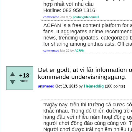
hợp nhất với nhu cầu
Hotline: 083 959 1316
commented
Jan 9
by
phutungkhinen365
ACFAN is a free content platform fo
fans. It aggregates anime recommend
news, trending updates, categorized 
for sharing among enthusiasts. Offici
commented
Mar 26
by
ACFAN
Det er godt, at vi får information
+13
kommende undervisningsgang.
votes
answered
Oct 19, 2015
by
Hejmeddig
(
100
points)
"Ngày nay, trên thị trường cá cược có
khác nhau. Trong đó thiên đường trò 
hàng đầu với nhiều năm hoạt động uy
người chơi đông đảo cùng cùng với
Người chơi được trải nghiệm nhiều 