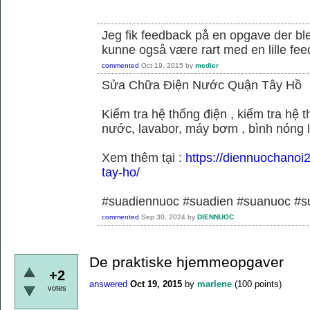
Jeg fik feedback på en opgave der blev
kunne også være rart med en lille fe
commented
Oct 19, 2015
by
medier
Sửa Chữa Điện Nước Quận Tây Hồ
Kiểm tra hệ thống điện , kiểm tra hệ
nước, lavabor, máy bơm , bình nóng 
Xem thêm tại :
https://diennuochano
tay-ho/
#suadiennuoc #suadien #suanuoc 
commented
Sep 30, 2024
by
DIENNUOC
De praktiske hjemmeopgaver
+2
answered
Oct 19, 2015
by
marlene
(
100
points)
votes