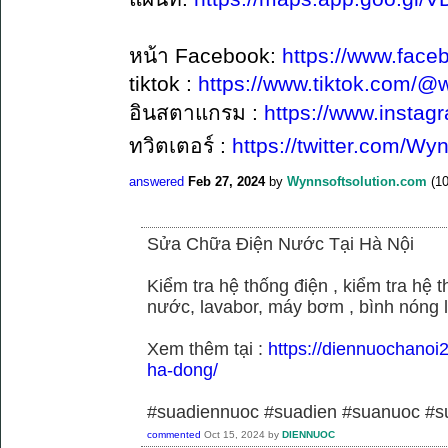
หน้า Facebook:
https://www.face
tiktok :
https://www.tiktok.com/@w
อินสตาแกรม :
https://www.instag
ทวิตเตอร์ :
https://twitter.com/Wy
answered
Feb 27, 2024
by
Wynnsoftsolution.com
(
1
Sửa Chữa Điện Nước Tại Hà Nội
Kiểm tra hệ thống điện , kiểm tra hệ
nước, lavabor, máy bơm , bình nóng 
Xem thêm tại :
https://diennuochano
ha-dong/
#suadiennuoc #suadien #suanuoc 
commented
Oct 15, 2024
by
DIENNUOC