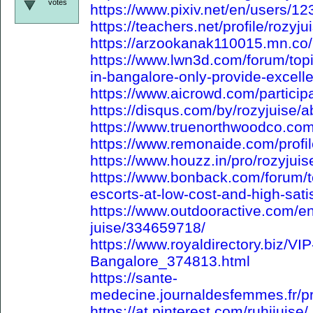
votes
https://www.pixiv.net/en/users/1
https://teachers.net/profile/rozyju
https://arzookanak110015.mn.c
https://www.lwn3d.com/forum/topi
in-bangalore-only-provide-excell
https://www.aicrowd.com/participa
https://disqus.com/by/rozyjuise/a
https://www.truenorthwoodco.com/
https://www.remonaide.com/profil
https://www.houzz.in/pro/rozyjuis
https://www.bonback.com/forum/t
escorts-at-low-cost-and-high-sati
https://www.outdooractive.com/e
juise/334659718/
https://www.royaldirectory.biz/VIP
Bangalore_374813.html
https://sante-
medecine.journaldesfemmes.fr/pro
https://at.pinterest.com/ruhijuise/_