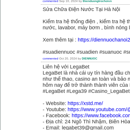
commented
Sep 10, 2024
by
thienduongtrochoivn
Sửa Chữa Điện Nước Tại Hà Nội
Kiểm tra hệ thống điện , kiểm tra hệ
nước, lavabor, máy bơm , bình nóng 
Xem thêm tại :
https://diennuochanoi
#suadiennuoc #suadien #suanuoc 
commented
Oct 20, 2024
by
DIENNUOC
Liên hệ với LegaBet
LegaBet là nhà cái uy tín hàng đầu 
như thể thao, casino an toàn và bảo 
hôm nay để trở thành thành viên của
#LegaBet #Lega39 #Casino_LegaBe
- Website:
https://xstd.me/
- Youtube:
https://www.youtube.com
- Facebook:
https://www.facebook.co
- Địa chỉ: 24 Ngô Thì Nhậm, Biên Hò
- Email: legabet39@gmail.com