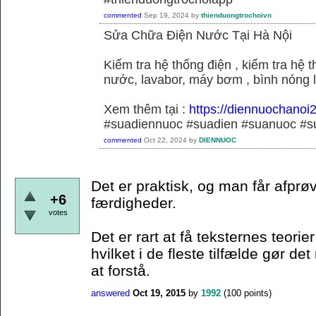
commented
Sep 19, 2024
by
thienduongtrochoivn
Sửa Chữa Điện Nước Tại Hà Nội
Kiểm tra hệ thống điện , kiểm tra hệ
nước, lavabor, máy bơm , bình nóng 
Xem thêm tại :
https://diennuochanoi
#suadiennuoc #suadien #suanuoc 
commented
Oct 22, 2024
by
DIENNUOC
Det er praktisk, og man får afpr
+6
færdigheder.
votes
Det er rart at få teksternes teorie
hvilket i de fleste tilfælde gør de
at forstå.
answered
Oct 19, 2015
by
1992
(
100
points)