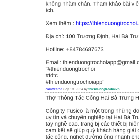
không nhàm chán. Tham khảo bài viết
ích.
Xem thêm :
https://thienduongtrochoi.
Địa chỉ: 100 Trương Định, Hai Bà Trư
Hotline: +84784687673
Email: thienduongtrochoiapp@gmail.
"#thienduongtrochoi
#tdtc
#thienduongtrochoiapp"
commented
Sep 19, 2024
by
thienduongtrochoivn
Thợ Thông Tắc Cống Hai Bà Trưng H
Công ty Fusico là một trong những đơ
uy tín và chuyên nghiệp tại Hai Bà Tr
tay nghề cao, trang bị các thiết bị hiệ
cam kết sẽ giúp quý khách hàng giải 
tắc cống, nghẹt đường ống nhanh chó