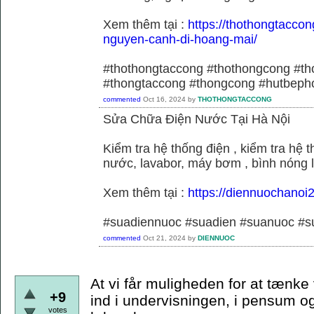
Xem thêm tại :
https://thothongtaccon
nguyen-canh-di-hoang-mai/
#thothongtaccong #thothongcong #th
#thongtaccong #thongcong #hutbeph
commented
Oct 16, 2024
by
THOTHONGTACCONG
Sửa Chữa Điện Nước Tại Hà Nội
Kiểm tra hệ thống điện , kiểm tra hệ
nước, lavabor, máy bơm , bình nóng 
Xem thêm tại :
https://diennuochanoi
#suadiennuoc #suadien #suanuoc 
commented
Oct 21, 2024
by
DIENNUOC
At vi får muligheden for at tænk
+9
ind i undervisningen, i pensum 
votes