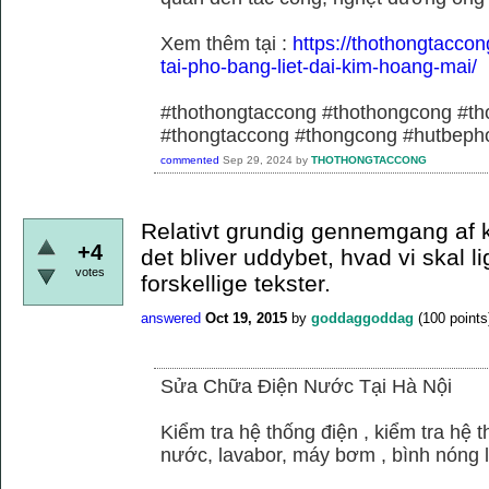
Xem thêm tại :
https://thothongtaccon
tai-pho-bang-liet-dai-kim-hoang-mai/
#thothongtaccong #thothongcong #th
#thongtaccong #thongcong #hutbeph
commented
Sep 29, 2024
by
THOTHONGTACCONG
Relativt grundig gennemgang af kur
+4
det bliver uddybet, hvad vi skal 
votes
forskellige tekster.
answered
Oct 19, 2015
by
goddaggoddag
(
100
points
Sửa Chữa Điện Nước Tại Hà Nội
Kiểm tra hệ thống điện , kiểm tra hệ
nước, lavabor, máy bơm , bình nóng 