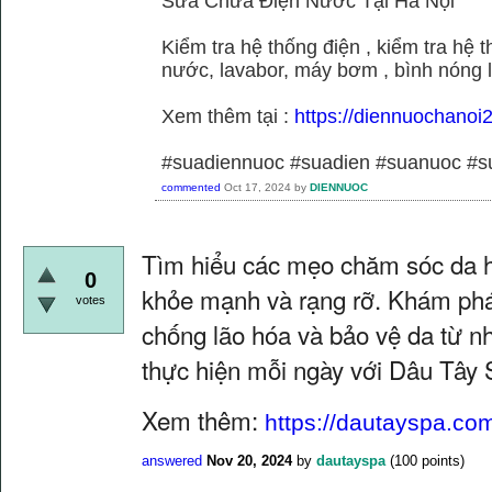
Sửa Chữa Điện Nước Tại Hà Nội
Kiểm tra hệ thống điện , kiểm tra hệ
nước, lavabor, máy bơm , bình nóng 
Xem thêm tại :
https://diennuochanoi
#suadiennuoc #suadien #suanuoc 
commented
Oct 17, 2024
by
DIENNUOC
Tìm hiểu các mẹo chăm sóc da h
0
khỏe mạnh và rạng rỡ. Khám ph
votes
chống lão hóa và bảo vệ da từ nh
thực hiện mỗi ngày với Dâu Tây 
Xem thêm:
https://dautayspa.co
answered
Nov 20, 2024
by
dautayspa
(
100
points)