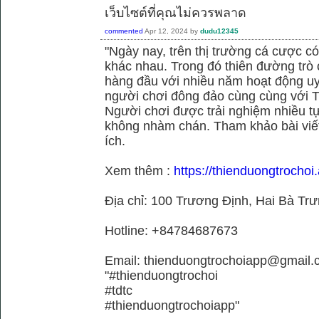
เว็บไซต์ที่คุณไม่ควรพลาด
commented
Apr 12, 2024
by
dudu12345
"Ngày nay, trên thị trường cá cược có
khác nhau. Trong đó thiên đường trò 
hàng đầu với nhiều năm hoạt động uy
người chơi đông đảo cùng cùng với
Người chơi được trải nghiệm nhiều 
không nhàm chán. Tham khảo bài viết
ích.
Xem thêm :
https://thienduongtrochoi.
Địa chỉ: 100 Trương Định, Hai Bà Trư
Hotline: +84784687673
Email: thienduongtrochoiapp@gmail.
"#thienduongtrochoi
#tdtc
#thienduongtrochoiapp"