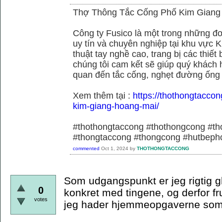
Thợ Thông Tắc Cống Phố Kim Giang
Công ty Fusico là một trong những đơ
uy tín và chuyên nghiệp tại khu vực 
thuật tay nghề cao, trang bị các thiết 
chúng tôi cam kết sẽ giúp quý khách h
quan đến tắc cống, nghẹt đường ống
Xem thêm tại :
https://thothongtaccon
kim-giang-hoang-mai/
#thothongtaccong #thothongcong #th
#thongtaccong #thongcong #hutbeph
commented
Oct 1, 2024
by
THOTHONGTACCONG
Som udgangspunkt er jeg rigtig gl
0
konkret med tingene, og derfor frus
votes
jeg hader hjemmeopgaverne som