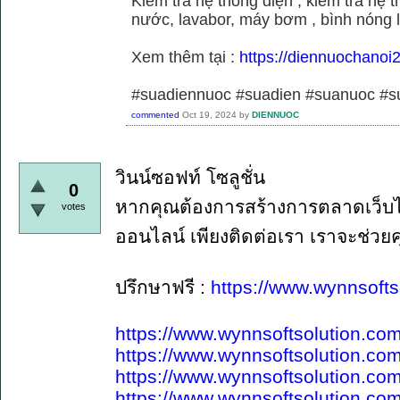
Kiểm tra hệ thống điện , kiểm tra hệ
nước, lavabor, máy bơm , bình nóng 
Xem thêm tại :
https://diennuochanoi
#suadiennuoc #suadien #suanuoc 
commented
Oct 19, 2024
by
DIENNUOC
วินน์ซอฟท์ โซลูชั่น
0
หากคุณต้องการสร้างการตลาดเว็บ
votes
ออนไลน์ เพียงติดต่อเรา เราจะช่วย
ปรึกษาฟรี :
https://www.wynnsofts
https://www.wynnsoftsolution.co
https://www.wynnsoftsolution.c
https://www.wynnsoftsolution.co
https://www.wynnsoftsolution.com