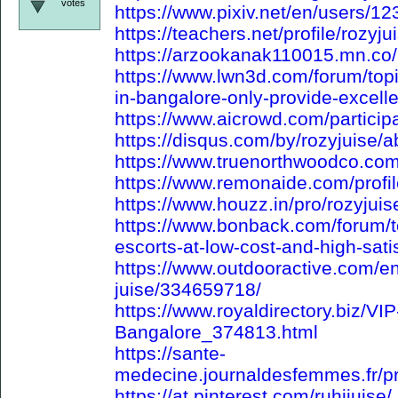
votes
https://www.pixiv.net/en/users/1
https://teachers.net/profile/rozyju
https://arzookanak110015.mn.c
https://www.lwn3d.com/forum/topi
in-bangalore-only-provide-excell
https://www.aicrowd.com/participa
https://disqus.com/by/rozyjuise/a
https://www.truenorthwoodco.com/
https://www.remonaide.com/profil
https://www.houzz.in/pro/rozyjuis
https://www.bonback.com/forum/t
escorts-at-low-cost-and-high-sati
https://www.outdooractive.com/e
juise/334659718/
https://www.royaldirectory.biz/VIP
Bangalore_374813.html
https://sante-
medecine.journaldesfemmes.fr/pro
https://at.pinterest.com/ruhijuise/_