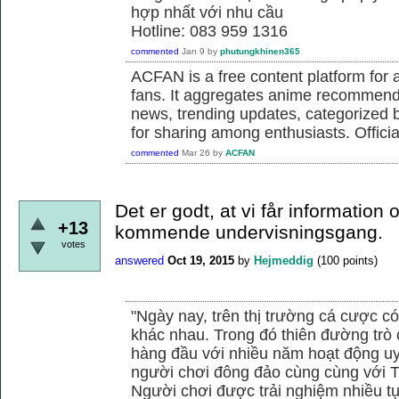
hợp nhất với nhu cầu
Hotline: 083 959 1316
commented
Jan 9
by
phutungkhinen365
ACFAN is a free content platform fo
fans. It aggregates anime recommend
news, trending updates, categorized 
for sharing among enthusiasts. Offici
commented
Mar 26
by
ACFAN
Det er godt, at vi får information
+13
kommende undervisningsgang.
votes
answered
Oct 19, 2015
by
Hejmeddig
(
100
points)
"Ngày nay, trên thị trường cá cược có
khác nhau. Trong đó thiên đường trò 
hàng đầu với nhiều năm hoạt động uy
người chơi đông đảo cùng cùng với
Người chơi được trải nghiệm nhiều 