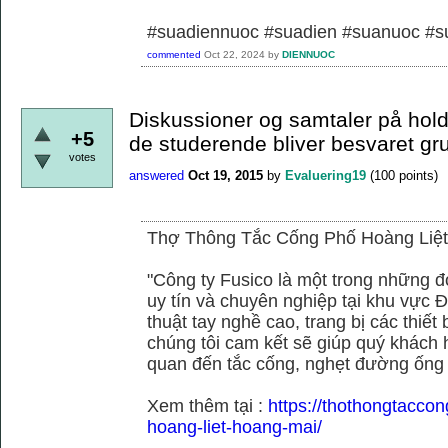
#suadiennuoc #suadien #suanuoc 
commented
Oct 22, 2024
by
DIENNUOC
Diskussioner og samtaler på hold
+5
de studerende bliver besvaret grun
votes
answered
Oct 19, 2015
by
Evaluering19
(
100
points)
Thợ Thông Tắc Cống Phố Hoàng Liệt
"Công ty Fusico là một trong những đ
uy tín và chuyên nghiệp tại khu vực Đ
thuật tay nghề cao, trang bị các thiết 
chúng tôi cam kết sẽ giúp quý khách h
quan đến tắc cống, nghẹt đường ống
Xem thêm tại :
https://thothongtaccon
hoang-liet-hoang-mai/