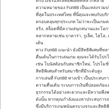
ครบวงจรและสิทธิพิเศษที่หลากหลาย
ความหมายของ Fun88 เป็นแหล่งรวมบริ
ที่สุดในประเทศไทย ที่นี่คุณจะพบกับบ
ครอบคลุมทุกประเภท ไม่ว่าจะเป็นเกมคาส
จริง, สล็อตที่มีความสนุกสนานและโอกา
หลากหลายเช่น บาคาร่า, รูเล็ต, ไฮโล, แล
เต้น
ทาง Fun88 แนะนำ ยังมีสิทธิพิเศษที่
ตื่นเต้นในการเล่นเกม คุณจะได้รับโปรโม
เช่น โบนัสต้อนรับสมาชิกใหม่, โปรโมชั
สิทธิพิเศษสำหรับสมาชิกที่มีระดับสูง
การเล่นที่ Fun88 ทางเข้า เป็นประสบกา
ความตื่นเต้น ระบบการเงินที่ปลอดภั
ธุรกรรมได้อย่างสะดวกและมีความพึง
ดังนั้น หากคุณกำลังมองหาประสบการณ์ก
ซึ่งมีบริการเกมพนันครบวงจรและสิทธิพ