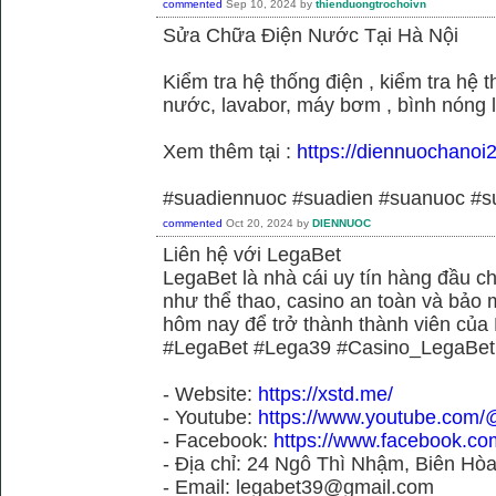
commented
Sep 10, 2024
by
thienduongtrochoivn
Sửa Chữa Điện Nước Tại Hà Nội
Kiểm tra hệ thống điện , kiểm tra hệ
nước, lavabor, máy bơm , bình nóng 
Xem thêm tại :
https://diennuochanoi
#suadiennuoc #suadien #suanuoc 
commented
Oct 20, 2024
by
DIENNUOC
Liên hệ với LegaBet
LegaBet là nhà cái uy tín hàng đầu 
như thể thao, casino an toàn và bảo 
hôm nay để trở thành thành viên của
#LegaBet #Lega39 #Casino_LegaBe
- Website:
https://xstd.me/
- Youtube:
https://www.youtube.com
- Facebook:
https://www.facebook.co
- Địa chỉ: 24 Ngô Thì Nhậm, Biên Hò
- Email: legabet39@gmail.com