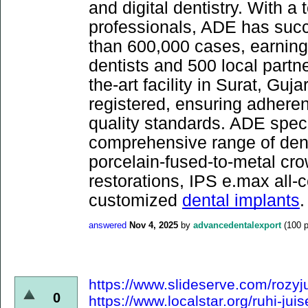
and digital dentistry. With a
professionals, ADE has suc
than 600,000 cases, earning 
dentists and 500 local partne
the-art facility in Surat, Guja
registered, ensuring adheren
quality standards. ADE speci
comprehensive range of dent
porcelain-fused-to-metal c
restorations, IPS e.max all-
customized
dental implants
.
answered
Nov 4, 2025
by
advancedentalexport
(
100
p
https://www.slideserve.com/rozyj
0
https://www.localstar.org/ruhi-juis