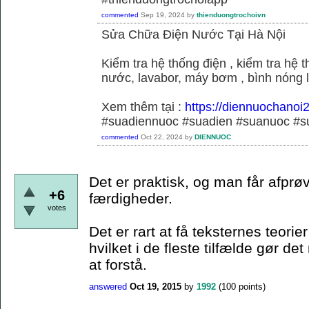
commented
Sep 19, 2024
by
thienduongtrochoivn
Sửa Chữa Điện Nước Tại Hà Nội
Kiểm tra hệ thống điện , kiểm tra hệ
nước, lavabor, máy bơm , bình nóng 
Xem thêm tại :
https://diennuochanoi
#suadiennuoc #suadien #suanuoc 
commented
Oct 22, 2024
by
DIENNUOC
Det er praktisk, og man får afpr
+6
færdigheder.
votes
Det er rart at få teksternes teorie
hvilket i de fleste tilfælde gør de
at forstå.
answered
Oct 19, 2015
by
1992
(
100
points)