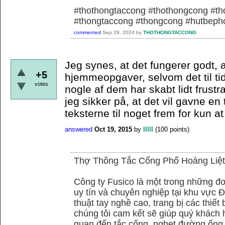
#thothongtaccong #thothongcong #th
#thongtaccong #thongcong #hutbeph
commented
Sep 29, 2024
by
THOTHONGTACCONG
Jeg synes, at det fungerer godt, a
+5
hjemmeopgaver, selvom det til ti
votes
nogle af dem har skabt lidt frustra
jeg sikker på, at det vil gavne en
teksterne til noget frem for kun 
answered
Oct 19, 2015
by
lllll
(
100
points)
Thợ Thông Tắc Cống Phố Hoàng Liệt
Công ty Fusico là một trong những đơ
uy tín và chuyên nghiệp tại khu vực Đ
thuật tay nghề cao, trang bị các thiết 
chúng tôi cam kết sẽ giúp quý khách h
quan đến tắc cống, nghẹt đường ống