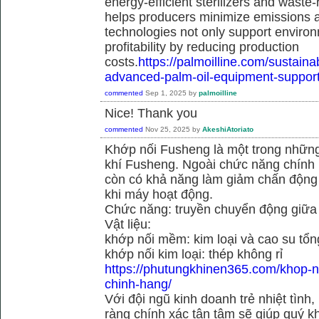
energy-efficient sterilizers and waste-
helps producers minimize emissions 
technologies not only support enviro
profitability by reducing production
costs.
https://palmoilline.com/sustain
advanced-palm-oil-equipment-support
commented
Sep 1, 2025
by
palmoilline
Nice! Thank you
commented
Nov 25, 2025
by
AkeshiAtoriato
Khớp nối Fusheng là một trong nhữn
khí Fusheng. Ngoài chức năng chính 
còn có khả năng làm giảm chấn động 
khi máy hoạt động.
Chức năng: truyền chuyển động giữa m
Vật liệu:
khớp nối mềm: kim loại và cao su tổ
khớp nối kim loại: thép không rỉ
https://phutungkhinen365.com/khop-
chinh-hang/
Với đội ngũ kinh doanh trẻ nhiệt tình,
ràng chính xác tận tâm sẽ giúp quý