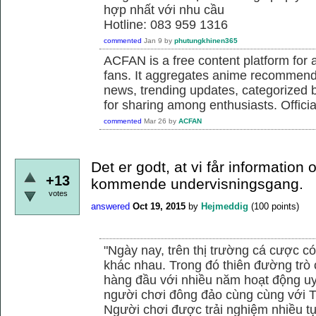
hợp nhất với nhu cầu
Hotline: 083 959 1316
commented
Jan 9
by
phutungkhinen365
ACFAN is a free content platform fo
fans. It aggregates anime recommend
news, trending updates, categorized 
for sharing among enthusiasts. Offici
commented
Mar 26
by
ACFAN
Det er godt, at vi får information
+13
kommende undervisningsgang.
votes
answered
Oct 19, 2015
by
Hejmeddig
(
100
points)
"Ngày nay, trên thị trường cá cược có
khác nhau. Trong đó thiên đường trò 
hàng đầu với nhiều năm hoạt động uy
người chơi đông đảo cùng cùng với
Người chơi được trải nghiệm nhiều 