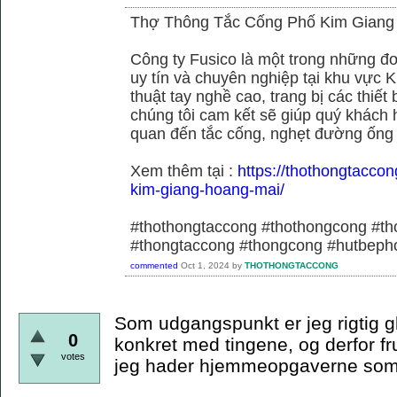
Thợ Thông Tắc Cống Phố Kim Giang
Công ty Fusico là một trong những đơ
uy tín và chuyên nghiệp tại khu vực 
thuật tay nghề cao, trang bị các thiết 
chúng tôi cam kết sẽ giúp quý khách h
quan đến tắc cống, nghẹt đường ống
Xem thêm tại :
https://thothongtaccon
kim-giang-hoang-mai/
#thothongtaccong #thothongcong #th
#thongtaccong #thongcong #hutbeph
commented
Oct 1, 2024
by
THOTHONGTACCONG
Som udgangspunkt er jeg rigtig gl
0
konkret med tingene, og derfor frus
votes
jeg hader hjemmeopgaverne som