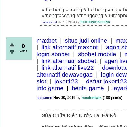
#thothongtaccong #thothongcong #th
#thongtaccong #thongcong #hutbeph
commented
Oct 18, 2024
by
THOTHONGTACCONG
maxbet
|
situs judi online
|
maxb
0
|
link alternatif maxbet
|
agen s
votes
login sbobet
|
sbobet mobile
|
m
|
link alternatif sbobet
|
agen li
|
link alternatif live22
|
download
alternatif dewavegas
|
login de
slot
|
joker123
|
daftar joker123
info game
|
berita game
|
laya
answered
Nov 30, 2019
by
maxbettwin
(
100
points)
Sửa Chữa Điện Nước Tại Hà Nội