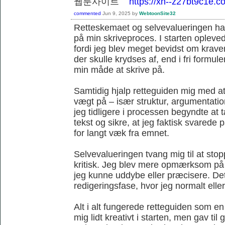
웹툰사이트
https://xn--z27bt9c1e.c
commented
Jun 9, 2025
by
WebtoonSite32
Retteskemaet og selvevalueringen havd
på min skriveproces. I starten opleve
fordi jeg blev meget bevidst om krave
der skulle krydses af, end i fri formule
min måde at skrive på.
Samtidig hjalp retteguiden mig med at 
vægt på – især struktur, argumentat
jeg tidligere i processen begyndte at
tekst og sikre, at jeg faktisk svare
for langt væk fra emnet.
Selvevalueringen tvang mig til at sto
kritisk. Jeg blev mere opmærksom på
jeg kunne uddybe eller præcisere. Det 
redigeringsfase, hvor jeg normalt ellers
Alt i alt fungerede retteguiden som 
mig lidt kreativt i starten, men gav ti