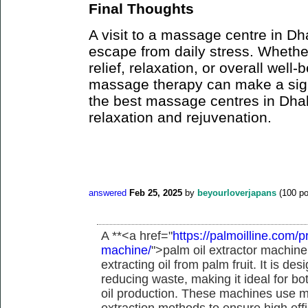
Final Thoughts
A visit to a massage centre in Dh
escape from daily stress. Whether
relief, relaxation, or overall well-
massage therapy can make a signi
the best massage centres in Dhak
relaxation and rejuvenation.
answered
Feb 25, 2025
by
beyourloverjapans
(
100
po
A **<a href="
https://palmoilline.com/p
machine/
">palm oil extractor machine <
extracting oil from palm fruit. It is de
reducing waste, making it ideal for b
oil production. These machines use m
extraction methods to ensure high eff