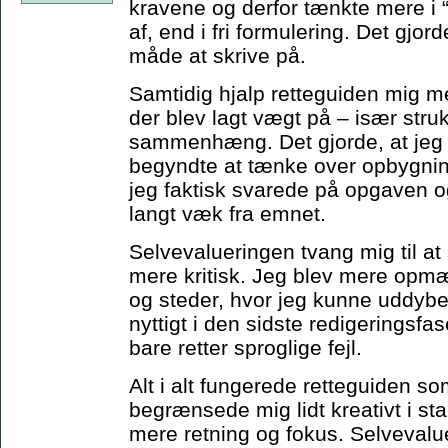
kravene og derfor tænkte mere i 
af, end i fri formulering. Det gjor
måde at skrive på.
Samtidig hjalp retteguiden mig me
der blev lagt vægt på – især stru
sammenhæng. Det gjorde, at jeg t
begyndte at tænke over opbygning
jeg faktisk svarede på opgaven 
langt væk fra emnet.
Selvevalueringen tvang mig til at
mere kritisk. Jeg blev mere op
og steder, hvor jeg kunne uddybe 
nyttigt i den sidste redigeringsfas
bare retter sproglige fejl.
Alt i alt fungerede retteguiden 
begrænsede mig lidt kreativt i st
mere retning og fokus. Selveval