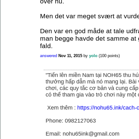
over nu.
Men det var meget svært at vurde
Den var en god måde at tale udfr
man begge havde det samme at gå
fald.
answered
Nov 11, 2015
by
yolo
(
100
points)
"Tiến lên miền Nam tại NOH65 thu hú
thưởng hấp dẫn mà nó mang lại. Bài vi
chơi, các quy tắc cơ bản và cung cấp
có thể tham gia vào trò chơi này một c
Xem thêm :
https://nohu65.ink/cach-
Phone: 0982127063
Email: nohu65ink@gmail.com