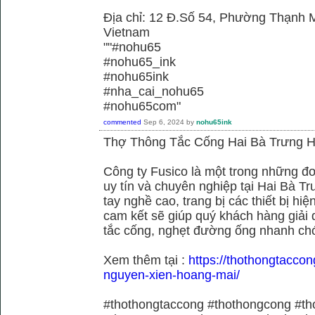
Địa chỉ: 12 Đ.Số 54, Phường Thạnh M
Vietnam
""#nohu65
#nohu65_ink
#nohu65ink
#nha_cai_nohu65
#nohu65com"
commented
Sep 6, 2024
by
nohu65ink
Thợ Thông Tắc Cống Hai Bà Trưng H
Công ty Fusico là một trong những đơ
uy tín và chuyên nghiệp tại Hai Bà Tr
tay nghề cao, trang bị các thiết bị hiệ
cam kết sẽ giúp quý khách hàng giải 
tắc cống, nghẹt đường ống nhanh chó
Xem thêm tại :
https://thothongtaccon
nguyen-xien-hoang-mai/
#thothongtaccong #thothongcong #th