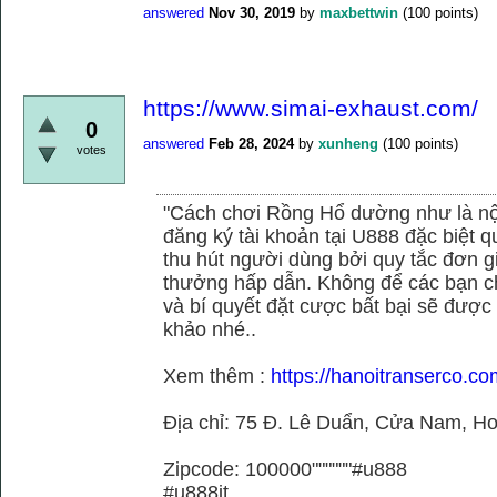
answered
Nov 30, 2019
by
maxbettwin
(
100
points)
https://www.simai-exhaust.com/
0
answered
Feb 28, 2024
by
xunheng
(
100
points)
votes
"Cách chơi Rồng Hổ dường như là nộ
đăng ký tài khoản tại U888 đặc biệt
thu hút người dùng bởi quy tắc đơn 
thưởng hấp dẫn. Không để các bạn ch
và bí quyết đặt cược bất bại sẽ được
khảo nhé..
Xem thêm :
https://hanoitranserco.co
Địa chỉ: 75 Đ. Lê Duẩn, Cửa Nam, H
Zipcode: 100000""""""#u888
#u888it