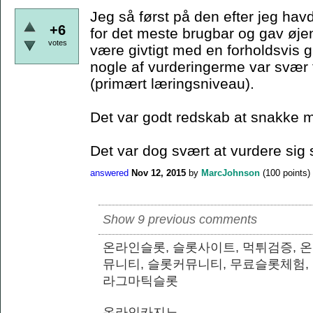
Jeg så først på den efter jeg hav
+6
for det meste brugbar og gav øje
votes
være givtigt med en forholdsvis
nogle af vurderingerme var svær fo
(primært læringsniveau).
Det var godt redskab at snakke m
Det var dog svært at vurdere sig 
answered
Nov 12, 2015
by
MarcJohnson
(
100
points)
Show 9 previous comments
온라인슬롯, 슬롯사이트, 먹튀검증, 
뮤니티, 슬롯커뮤니티, 무료슬롯체험,
라그마틱슬롯
온라인카지노