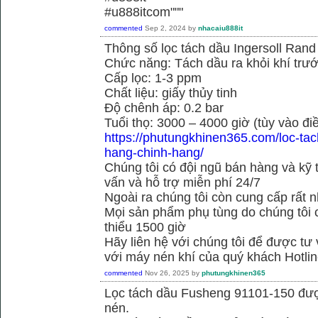
#u888itcom"""
commented
Sep 2, 2024
by
nhacaiu888it
Thông số lọc tách dầu Ingersoll Ran
Chức năng: Tách dầu ra khỏi khí trướ
Cấp lọc: 1-3 ppm
Chất liệu: giấy thủy tinh
Độ chênh áp: 0.2 bar
Tuổi thọ: 3000 – 4000 giờ (tùy vào đi
https://phutungkhinen365.com/loc-ta
hang-chinh-hang/
Chúng tôi có đội ngũ bán hàng và kỹ 
vấn và hỗ trợ miễn phí 24/7
Ngoài ra chúng tôi còn cung cấp rất n
Mọi sản phẩm phụ tùng do chúng tôi 
thiểu 1500 giờ
Hãy liên hệ với chúng tôi để được tư
với máy nén khí của quý khách Hotli
commented
Nov 26, 2025
by
phutungkhinen365
Lọc tách dầu Fusheng 91101-150 được
nén.