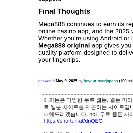
Final Thoughts
Mega888 continues to earn its re
online casino app, and the 2025 ve
Whether you're using Android or
Mega888 original
app gives you 
quality platform designed to deli
your fingertips.
answered
May 9, 2025
by
beyourloverjapans
(
100
poi
해피툰은 다양한 무료 웹툰, 웹툰 미리
료 웹툰 사이트를 제공하는 사이트입니
내해드리겠습니다. no1 무료 웹툰 
https://shorturl.at/dnQEG