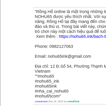
"Rồng Hổ online là một trong những tr
NOHU65 được yêu thích nhất. Với sự
năng, Rồng Hổ tại đây mang đến cho 
đáo và thú vị. Trong bài viết này, c
trò chơi này một cách hiệu quả để luô
Xem thêm :
https://nohu65.ink/bach-t
Phone: 0982127063
Email: nohu65ink@gmail.com
Địa chỉ: 12 Đ.Số 54, Phường Thạnh M
Vietnam
""#nohu65
#nohu65_ink
#nohu65ink
#nha_cai_nohu65
#nohu65com"
commented
Sep 19, 2024
by
nohu65ink