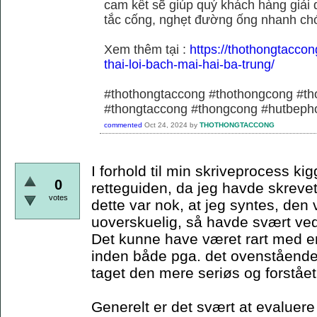
cam kết sẽ giúp quý khách hàng giải 
tắc cống, nghẹt đường ống nhanh chó
Xem thêm tại :
https://thothongtaccon
thai-loi-bach-mai-hai-ba-trung/
#thothongtaccong #thothongcong #th
#thongtaccong #thongcong #hutbeph
commented
Oct 24, 2024
by
THOTHONGTACCONG
I forhold til min skriveprocess ki
0
retteguiden, da jeg havde skrevet
votes
dette var nok, at jeg syntes, den 
uoverskuelig, så havde svært ved 
Det kunne have været rart med 
inden både pga. det ovenstående,
taget den mere seriøs og forståe
Generelt er det svært at evaluere 