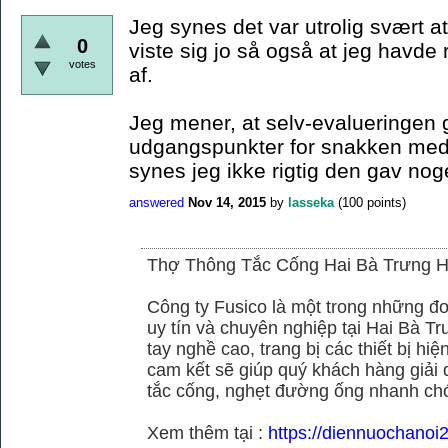
Jeg synes det var utrolig svært at
0
viste sig jo så også at jeg havd
votes
af.
Jeg mener, at selv-evalueringen 
udgangspunkter for snakken med 
synes jeg ikke rigtig den gav noget
answered
Nov 14, 2015
by
lasseka
(
100
points)
Thợ Thông Tắc Cống Hai Bà Trưng H
Công ty Fusico là một trong những đơ
uy tín và chuyên nghiệp tại Hai Bà Tr
tay nghề cao, trang bị các thiết bị hiệ
cam kết sẽ giúp quý khách hàng giải 
tắc cống, nghẹt đường ống nhanh chó
Xem thêm tại :
https://diennuochanoi