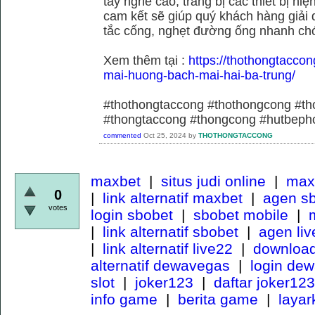
tay nghề cao, trang bị các thiết bị hiệ
cam kết sẽ giúp quý khách hàng giải 
tắc cống, nghẹt đường ống nhanh chó
Xem thêm tại :
https://thothongtaccon
mai-huong-bach-mai-hai-ba-trung/
#thothongtaccong #thothongcong #th
#thongtaccong #thongcong #hutbeph
commented
Oct 25, 2024
by
THOTHONGTACCONG
maxbet
|
situs judi online
|
maxb
0
|
link alternatif maxbet
|
agen s
votes
login sbobet
|
sbobet mobile
|
m
|
link alternatif sbobet
|
agen li
|
link alternatif live22
|
download
alternatif dewavegas
|
login de
slot
|
joker123
|
daftar joker123
info game
|
berita game
|
laya