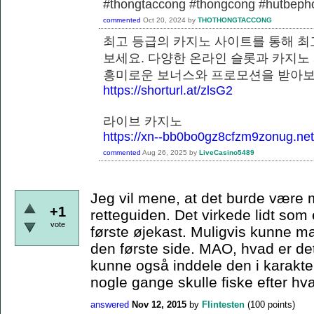
#thongtaccong #thongcong #hutbeph
commented
Oct 20, 2024
by
THOTHONGTACCONG
최고 등급의 카지노 사이트를 통해 최
보세요. 다양한 온라인 슬롯과 카지노
흥미로운 보너스와 프로모션을
https://shorturl.at/zlsG2
라이브 카지노
https://xn--bb0bo0gz8cfzm9zonug.net
commented
Aug 26, 2025
by
LiveCasino5489
Jeg vil mene, at det burde være m
+1
retteguiden. Det virkede lidt som
vote
første øjekast. Muligvis kunne ma
den første side. MAO, hvad er de
kunne også inddele den i karaktera
nogle gange skulle fiske efter hvad
answered
Nov 12, 2015
by
Flintesten
(
100
points)