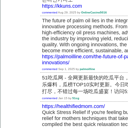
https://kkuns.com
commented
Aug 29, 2025
by
OnlineCasino5016
The future of palm oil lies in the int
innovative processing methods. From a
high-efficiency oil press machines, a
the industry by improving yield, redu
quality. With ongoing innovations, the
become more efficient, sustainable, a
https://palmoilline.com/the-future-of-
innovations/
commented
Sep 1, 2025
by
palmoilline
51吃瓜网 - 全网更新最快的吃瓜平
乐爆料，瓜榜TOP10实时更新。今
打尽，不错过每一场吃瓜盛宴！访问51
commented
Jan 15
by
51cg
https://healthifiedmom.com/
Quick Stress Relief If you're feeling b
relief for mothers techniques that ta
compiled the best quick relaxation te