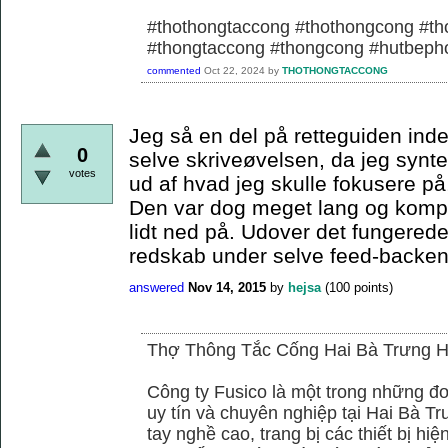
#thothongtaccong #thothongcong #th
#thongtaccong #thongcong #hutbeph
commented
Oct 22, 2024
by
THOTHONGTACCONG
Jeg så en del på retteguiden ind
0
selve skriveøvelsen, da jeg synt
votes
ud af hvad jeg skulle fokusere på, 
Den var dog meget lang og komp
lidt ned på. Udover det fungerede
redskab under selve feed-backen
answered
Nov 14, 2015
by
hejsa
(
100
points)
Thợ Thông Tắc Cống Hai Bà Trưng H
Công ty Fusico là một trong những đơ
uy tín và chuyên nghiệp tại Hai Bà Tr
tay nghề cao, trang bị các thiết bị hiệ