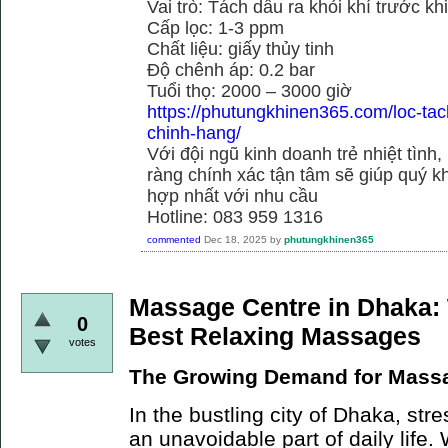
Vai trò: Tách dầu ra khỏi khí trước kh
Cấp lọc: 1-3 ppm
Chất liệu: giấy thủy tinh
Độ chênh áp: 0.2 bar
Tuổi thọ: 2000 – 3000 giờ
https://phutungkhinen365.com/loc-ta
chinh-hang/
Với đội ngũ kinh doanh trẻ nhiệt tình,
ràng chính xác tận tâm sẽ giúp quý
hợp nhất với nhu cầu
Hotline: 083 959 1316
commented
Dec 18, 2025
by
phutungkhinen365
Massage Centre in Dhaka: 
0
Best Relaxing Massages
votes
The Growing Demand for Massa
In the bustling city of Dhaka, st
an unavoidable part of daily life. 