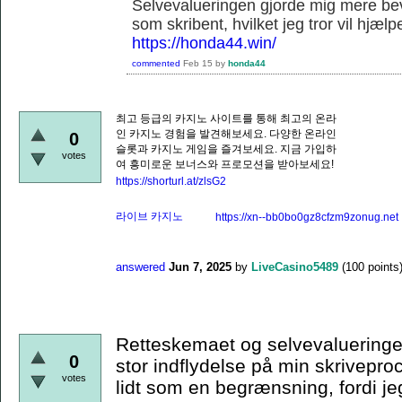
Selvevalueringen gjorde mig mere be
som skribent, hvilket jeg tror vil hjæl
https://honda44.win/
commented
Feb 15
by
honda44
최고 등급의 카지노 사이트를 통해 최고의 온라
인 카지노 경험을 발견해보세요. 다양한 온라인
0
슬롯과 카지노 게임을 즐겨보세요. 지금 가입하
votes
여 흥미로운 보너스와 프로모션을 받아보세요!
https://shorturl.at/zlsG2
라이브 카지노
https://xn--bb0bo0gz8cfzm9zonug.net
answered
Jun 7, 2025
by
LiveCasino5489
(
100
points
Retteskemaet og selvevalueringen
0
stor indflydelse på min skriveproc
votes
lidt som en begrænsning, fordi j