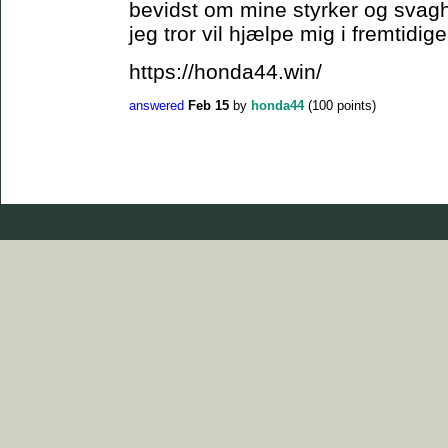
bevidst om mine styrker og svagh
jeg tror vil hjælpe mig i fremtidig
https://honda44.win/
answered
Feb 15
by
honda44
(
100
points)