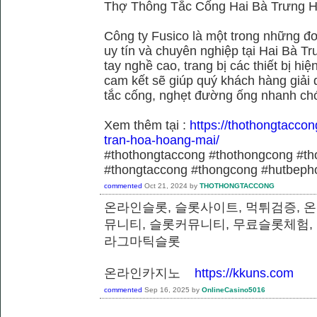
Thợ Thông Tắc Cống Hai Bà Trưng H
Công ty Fusico là một trong những đơ
uy tín và chuyên nghiệp tại Hai Bà Tr
tay nghề cao, trang bị các thiết bị hiệ
cam kết sẽ giúp quý khách hàng giải 
tắc cống, nghẹt đường ống nhanh chó
Xem thêm tại :
https://thothongtaccon
tran-hoa-hoang-mai/
#thothongtaccong #thothongcong #th
#thongtaccong #thongcong #hutbeph
commented
Oct 21, 2024
by
THOTHONGTACCONG
온라인슬롯, 슬롯사이트, 먹튀검증, 
뮤니티, 슬롯커뮤니티, 무료슬롯체험,
라그마틱슬롯
온라인카지노
https://kkuns.com
commented
Sep 16, 2025
by
OnlineCasino5016