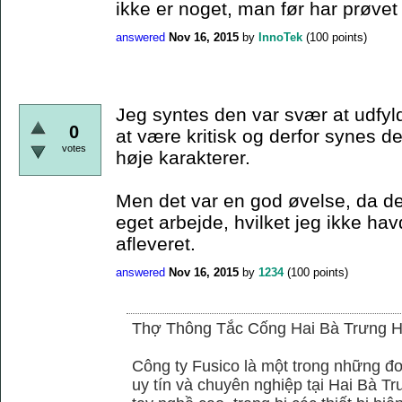
ikke er noget, man før har prøvet 
answered
Nov 16, 2015
by
InnoTek
(
100
points)
Jeg syntes den var svær at udfyld
0
at være kritisk og derfor synes de
votes
høje karakterer.
Men det var en god øvelse, da det
eget arbejde, hvilket jeg ikke hav
afleveret.
answered
Nov 16, 2015
by
1234
(
100
points)
Thợ Thông Tắc Cống Hai Bà Trưng H
Công ty Fusico là một trong những đơ
uy tín và chuyên nghiệp tại Hai Bà Tr