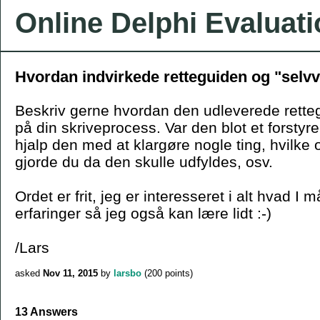
Online Delphi Evaluat
Hvordan indvirkede retteguiden og "selvv
Beskriv gerne hvordan den udleverede rette
på din skriveprocess. Var den blot et forsty
hjalp den med at klargøre nogle ting, hvilke 
gjorde du da den skulle udfyldes, osv.
Ordet er frit, jeg er interesseret i alt hvad I 
erfaringer så jeg også kan lære lidt :-)
/Lars
asked
Nov 11, 2015
by
larsbo
(
200
points)
13 Answers