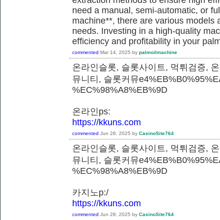
need a manual, semi-automatic, or ful
machine**, there are various models a
needs. Investing in a high-quality m
efficiency and profitability in your pal
commented
Mar 14, 2025
by
palmoilmachine
온라인슬롯, 슬롯사이트, 먹튀검증, 
뮤니티, 슬롯커뮤e4%EB%B0%95%E
%EC%98%A8%EB%9D
온라인ps:
https://kkuns.com
commented
Jun 28, 2025
by
CasinoSite764
온라인슬롯, 슬롯사이트, 먹튀검증, 
뮤니티, 슬롯커뮤e4%EB%B0%95%E
%EC%98%A8%EB%9D
카지노p:/
https://kkuns.com
commented
Jun 28, 2025
by
CasinoSite764