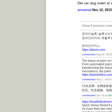
Det var dog svært at v
answered
Nov 12, 2015
Show 9 previous com
온라인슬롯, 슬롯사이트
온라인바카라, 에
온라인카지노
https://kkuns.com
commented
Aug 29, 2025
The future of palm oil
From automated palm fr
transforming the indus
innovations, the palm 
https://palmoilline.co
commented
Sep 1, 2025
51吃瓜网 - 全网更
吃瓜、吃瓜视频、海量
commented
Jan 15
by
51
https://healthifiedmo
Quick Stress Relief If 
no more than two minu