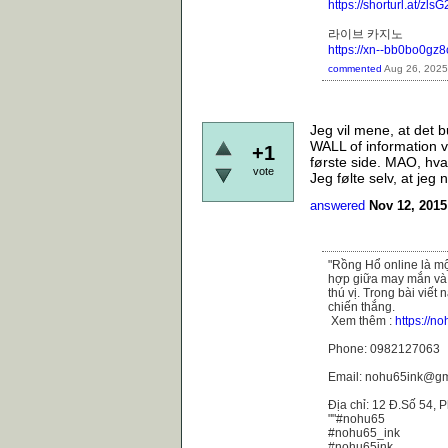
https://shorturl.at/zlsG
라이브 카지노
https://xn--bb0bo0gz
commented
Aug 26, 2025
Jeg vil mene, at det b
WALL of information v
+1
første side. MAO, hva
vote
Jeg følte selv, at jeg 
answered
Nov 12, 2015
"Rồng Hổ online là mộ
hợp giữa may mắn và 
thú vị. Trong bài viế
chiến thắng.
Xem thêm :
https://no
Phone: 0982127063
Email: nohu65ink@gm
Địa chỉ: 12 Đ.Số 54,
""#nohu65
#nohu65_ink
#nohu65ink