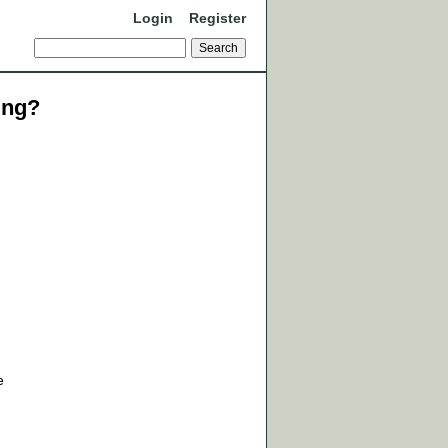
Login
Register
ing?
e