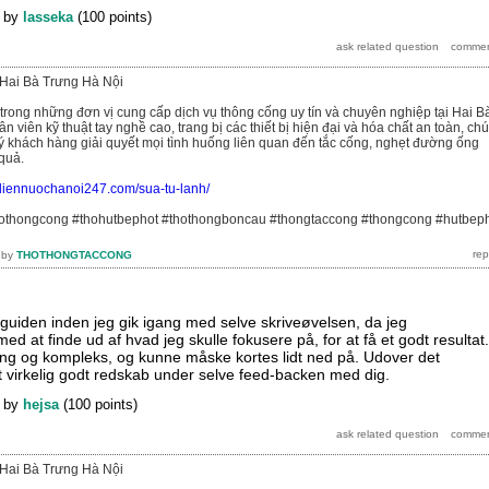
by
lasseka
(
100
points)
Hai Bà Trưng Hà Nội
 trong những đơn vị cung cấp dịch vụ thông cống uy tín và chuyên nghiệp tại Hai B
n viên kỹ thuật tay nghề cao, trang bị các thiết bị hiện đại và hóa chất an toàn, ch
uý khách hàng giải quyết mọi tình huống liên quan đến tắc cống, nghẹt đường ống
quả.
/diennuochanoi247.com/sua-tu-lanh/
hothongcong #thohutbephot #thothongboncau #thongtaccong #thongcong #hutbep
by
THOTHONGTACCONG
eguiden inden jeg gik igang med selve skriveøvelsen, da jeg
ed at finde ud af hvad jeg skulle fokusere på, for at få et godt resultat.
ng og kompleks, og kunne måske kortes lidt ned på. Udover det
 virkelig godt redskab under selve feed-backen med dig.
by
hejsa
(
100
points)
Hai Bà Trưng Hà Nội