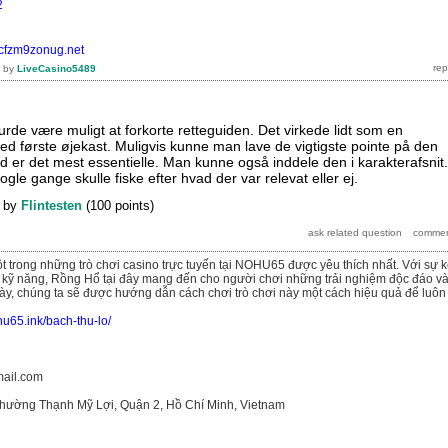
2
8cfzm9zonug.net
by
LiveCasino5489
urde være muligt at forkorte retteguiden. Det virkede lidt som en
ed første øjekast. Muligvis kunne man lave de vigtigste pointe på den
d er det mest essentielle. Man kunne også inddele den i karakterafsnit.
nogle gange skulle fiske efter hvad der var relevat eller ej.
by
Flintesten
(
100
points)
t trong những trò chơi casino trực tuyến tại NOHU65 được yêu thích nhất. Với sự k
kỹ năng, Rồng Hổ tại đây mang đến cho người chơi những trải nghiệm độc đáo v
t này, chúng ta sẽ được hướng dẫn cách chơi trò chơi này một cách hiệu quả để luôn
hu65.ink/bach-thu-lo/
ail.com
 Phường Thạnh Mỹ Lợi, Quận 2, Hồ Chí Minh, Vietnam