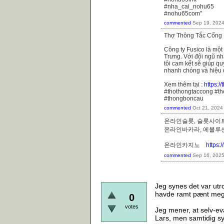
#nha_cai_nohu65
#nohu65com"
commented
Sep 19, 202
Thợ Thông Tắc Cống 
Công ty Fusico là một
Trưng. Với đội ngũ nhâ
tôi cam kết sẽ giúp q
nhanh chóng và hiệu 
Xem thêm tại :
https:/
#thothongtaccong #t
#thongboncau
commented
Oct 21, 2024
온라인슬롯, 슬롯사이트
온라인바카라, 에볼
온라인카지노
https:
commented
Sep 16, 202
Jeg synes det var utro
havde ramt pænt mege
0
votes
Jeg mener, at selv-ev
Lars, men samtidig syn