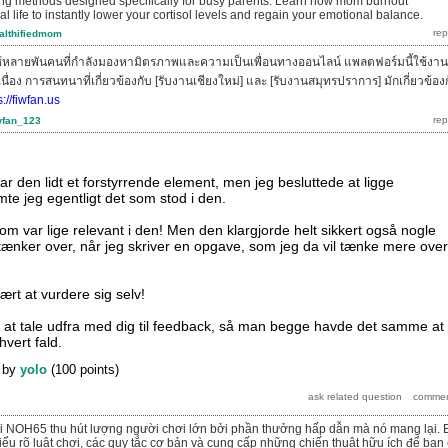
ng methods designed specifically for busy parents. Learn how mom burnout
al life to instantly lower your cortisol levels and regain your emotional balance.
althifiedmom
้ใช้หลายพันคนที่กำลังมองหามิตรภาพและความเป็นเพื่อนทางออนไลน์ แพลตฟอร์มนี้ใช้งาน
นื่อง การสนทนาที่เกี่ยวข้องกับ [รับงานเชียงใหม่] และ [รับงานสมุทรปราการ] มักเกี่ยวข้อง
s://fiwfan.us
wfan_123
r den lidt et forstyrrende element, men jeg besluttede at ligge
emte jeg egentligt det som stod i den.
som var lige relevant i den! Men den klargjorde helt sikkert også nogle
e tænker over, når jeg skriver en opgave, som jeg da vil tænke mere over
rt at vurdere sig selv!
at tale udfra med dig til feedback, så man begge havde det samme at
hvert fald.
by
yolo
(
100
points)
ại NOH65 thu hút lượng người chơi lớn bởi phần thưởng hấp dẫn mà nó mang lại. 
hiểu rõ luật chơi, các quy tắc cơ bản và cung cấp những chiến thuật hữu ích để bạn