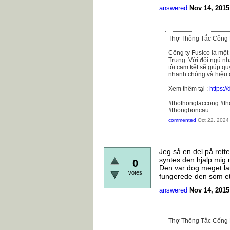
answered
Nov 14, 2015
Thợ Thông Tắc Cống 
Công ty Fusico là một
Trưng. Với đội ngũ nhâ
tôi cam kết sẽ giúp q
nhanh chóng và hiệu 
Xem thêm tại :
https:/
#thothongtaccong #t
#thongboncau
commented
Oct 22, 2024
Jeg så en del på rett
syntes den hjalp mig m
0
Den var dog meget la
votes
fungerede den som et
answered
Nov 14, 2015
Thợ Thông Tắc Cống 