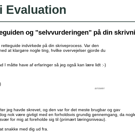
i Evaluation
eguiden og "selvvurderingen" på din skrivn
retteguide indvirkede på din skriveprocess. Var den
med at klargøre nogle ting, hvilke overvejelser gjorde du
hvad I måtte have af erfaringer så jeg også kan lære lidt :-)
)
fter jeg havde skrevet, og den var for det meste brugbar og gav
 dog nok være givtigt med en forholdsvis grundig gennemgang, da nogl
vær for mig at foreholde sig til (primært læringsniveau).
at snakke med dig ud fra.