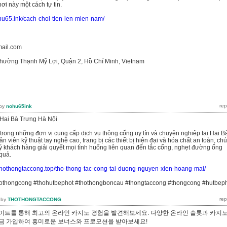
hơi này một cách tự tin.
ohu65.ink/cach-choi-tien-len-mien-nam/
ail.com
 Phường Thạnh Mỹ Lợi, Quận 2, Hồ Chí Minh, Vietnam
by
nohu65ink
Hai Bà Trưng Hà Nội
 trong những đơn vị cung cấp dịch vụ thông cống uy tín và chuyên nghiệp tại Hai B
n viên kỹ thuật tay nghề cao, trang bị các thiết bị hiện đại và hóa chất an toàn, ch
uý khách hàng giải quyết mọi tình huống liên quan đến tắc cống, nghẹt đường ống
quả.
/thothongtaccong.top/tho-thong-tac-cong-tai-duong-nguyen-xien-hoang-mai/
hothongcong #thohutbephot #thothongboncau #thongtaccong #thongcong #hutbep
by
THOTHONGTACCONG
이트를 통해 최고의 온라인 카지노 경험을 발견해보세요. 다양한 온라인 슬롯과 카지
 지금 가입하여 흥미로운 보너스와 프로모션을 받아보세요!