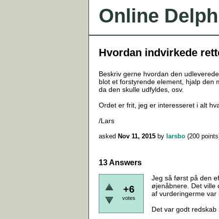
Online Delph
Hvordan indvirkede rett
Beskriv gerne hvordan den udleverede 
blot et forstyrende element, hjalp den 
da den skulle udfyldes, osv.
Ordet er frit, jeg er interesseret i alt 
/Lars
asked
Nov 11, 2015
by
larsbo
(
200
points
13 Answers
Jeg så først på den e
øjenåbnere. Det ville
+6
af vurderingerme var s
votes
Det var godt redskab 