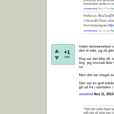
practices and groundi
prevention works in re
commented
Feb 27
by
he
Fiwfan.us เชื่อมโยงผู
ง่ายและเติบโตอย่างต่อเ
กิจกรรมของชุมชน
http
commented
Jun 11
by
Fi
Inden skriveøvelsen va
den til side, og så gl
+1
vote
Dog var det ikke alt, 
ting, jeg normalt ikk
nu.
Men det var meget svæ
Den var en god måde 
gå ud fra i samtalen i 
answered
Nov 11, 2015
"Tiến lên miền Nam t
viết này sẽ giúp bạn 