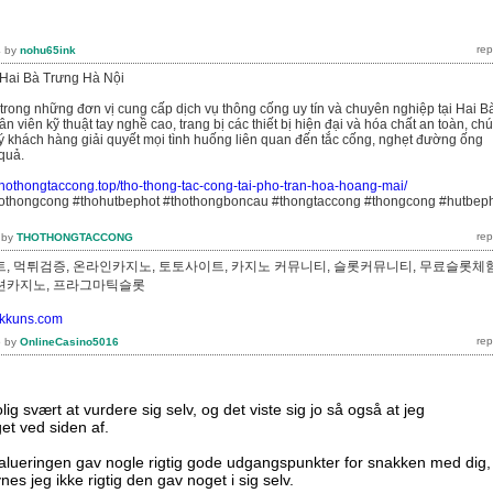
4
by
nohu65ink
Hai Bà Trưng Hà Nội
 trong những đơn vị cung cấp dịch vụ thông cống uy tín và chuyên nghiệp tại Hai B
n viên kỹ thuật tay nghề cao, trang bị các thiết bị hiện đại và hóa chất an toàn, ch
uý khách hàng giải quyết mọi tình huống liên quan đến tắc cống, nghẹt đường ống
quả.
/thothongtaccong.top/tho-thong-tac-cong-tai-pho-tran-hoa-hoang-mai/
hothongcong #thohutbephot #thothongboncau #thongtaccong #thongcong #hutbep
by
THOTHONGTACCONG
, 먹튀검증, 온라인카지노, 토토사이트, 카지노 커뮤니티, 슬롯커뮤니티, 무료슬롯체험
루션카지노, 프라그마틱슬롯
//kkuns.com
5
by
OnlineCasino5016
lig svært at vurdere sig selv, og det viste sig jo så også at jeg
t ved siden af.
alueringen gav nogle rigtig gode udgangspunkter for snakken med dig,
es jeg ikke rigtig den gav noget i sig selv.