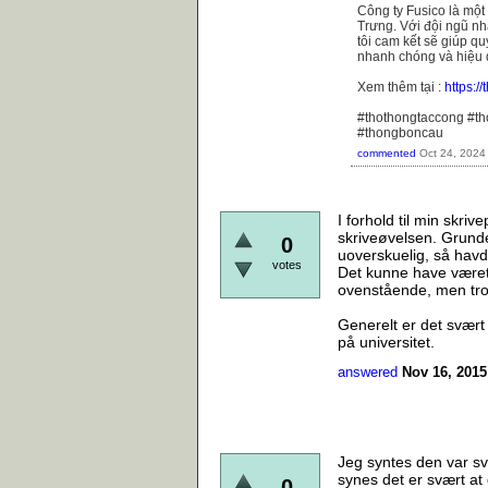
Công ty Fusico là một
Trưng. Với đội ngũ nhâ
tôi cam kết sẽ giúp q
nhanh chóng và hiệu 
Xem thêm tại :
https:/
#thothongtaccong #t
#thongboncau
commented
Oct 24, 2024
I forhold til min skri
skriveøvelsen. Grunden
0
uoverskuelig, så havde
votes
Det kunne have været
ovenstående, men tror
Generelt er det svært 
på universitet.
answered
Nov 16, 2015
Jeg syntes den var svæ
synes det er svært at 
0