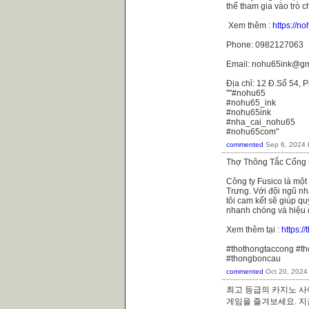
thể tham gia vào trò c
Xem thêm :
https://n
Phone: 0982127063
Email: nohu65ink@gm
Địa chỉ: 12 Đ.Số 54,
""#nohu65
#nohu65_ink
#nohu65ink
#nha_cai_nohu65
#nohu65com"
commented
Sep 6, 2024
Thợ Thông Tắc Cống 
Công ty Fusico là một
Trưng. Với đội ngũ nhâ
tôi cam kết sẽ giúp q
nhanh chóng và hiệu 
Xem thêm tại :
https:/
#thothongtaccong #t
#thongboncau
commented
Oct 20, 2024
최고 등급의 카지노 사
게임을 즐겨보세요.