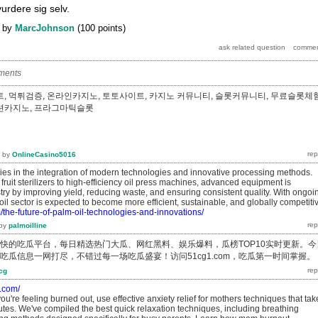
urdere sig selv.
by
MarcJohnson
(
100
points)
ments
, 먹튀검증, 온라인카지노, 토토사이트, 카지노 커뮤니티, 슬롯커뮤니티, 무료슬롯체험
볼루션카지노, 프라그마틱슬롯
by
OnlineCasino5016
 lies in the integration of modern technologies and innovative processing methods.
uit sterilizers to high-efficiency oil press machines, advanced equipment is
try by improving yield, reducing waste, and ensuring consistent quality. With ongoi
oil sector is expected to become more efficient, sustainable, and globally competiti
m/the-future-of-palm-oil-technologies-and-innovations/
by
palmoilline
新最快的吃瓜平台，每日精选热门大瓜、网红黑料、娱乐爆料，瓜榜TOP10实时更新。今
吃瓜信息一网打尽，不错过每一场吃瓜盛宴！访问51cg1.com，吃瓜第一时间掌握。
cg
m.com/
you're feeling burned out, use effective anxiety relief for mothers techniques that tak
tes. We've compiled the best quick relaxation techniques, including breathing