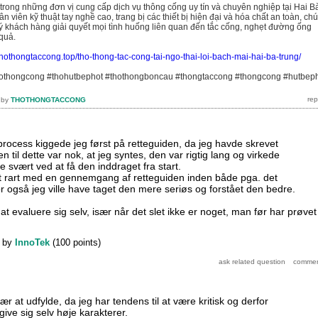
 trong những đơn vị cung cấp dịch vụ thông cống uy tín và chuyên nghiệp tại Hai B
n viên kỹ thuật tay nghề cao, trang bị các thiết bị hiện đại và hóa chất an toàn, ch
uý khách hàng giải quyết mọi tình huống liên quan đến tắc cống, nghẹt đường ống
quả.
/thothongtaccong.top/tho-thong-tac-cong-tai-ngo-thai-loi-bach-mai-hai-ba-trung/
hothongcong #thohutbephot #thothongboncau #thongtaccong #thongcong #hutbep
by
THOTHONGTACCONG
veprocess kiggede jeg først på retteguiden, da jeg havde skrevet
 til dette var nok, at jeg syntes, den var rigtig lang og virkede
 svært ved at få den inddraget fra start.
 rart med en gennemgang af retteguiden inden både pga. det
 også jeg ville have taget den mere seriøs og forstået den bedre.
at evaluere sig selv, især når det slet ikke er noget, man før har prøvet
by
InnoTek
(
100
points)
r at udfylde, da jeg har tendens til at være kritisk og derfor
give sig selv høje karakterer.