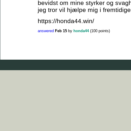
bevidst om mine styrker og svagh
jeg tror vil hjælpe mig i fremtidig
https://honda44.win/
answered
Feb 15
by
honda44
(
100
points)