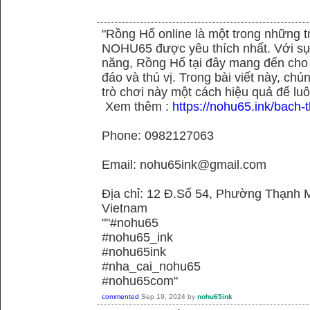
"Rồng Hổ online là một trong những tr
NOHU65 được yêu thích nhất. Với sự
năng, Rồng Hổ tại đây mang đến cho 
đáo và thú vị. Trong bài viết này, c
trò chơi này một cách hiệu quả để luô
Xem thêm :
https://nohu65.ink/bach-t
Phone: 0982127063
Email: nohu65ink@gmail.com
Địa chỉ: 12 Đ.Số 54, Phường Thạnh M
Vietnam
""#nohu65
#nohu65_ink
#nohu65ink
#nha_cai_nohu65
#nohu65com"
commented
Sep 19, 2024
by
nohu65ink