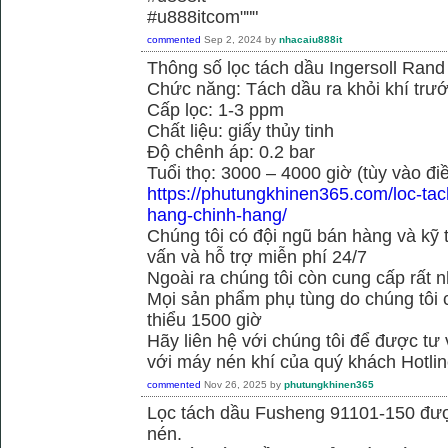
#u888itcom"""
commented
Sep 2, 2024
by
nhacaiu888it
Thông số lọc tách dầu Ingersoll Ran
Chức năng: Tách dầu ra khỏi khí trướ
Cấp lọc: 1-3 ppm
Chất liệu: giấy thủy tinh
Độ chênh áp: 0.2 bar
Tuổi thọ: 3000 – 4000 giờ (tùy vào đi
https://phutungkhinen365.com/loc-ta
hang-chinh-hang/
Chúng tôi có đội ngũ bán hàng và kỹ 
vấn và hỗ trợ miễn phí 24/7
Ngoài ra chúng tôi còn cung cấp rất n
Mọi sản phẩm phụ tùng do chúng tôi 
thiểu 1500 giờ
Hãy liên hệ với chúng tôi để được tư
với máy nén khí của quý khách Hotli
commented
Nov 26, 2025
by
phutungkhinen365
Lọc tách dầu Fusheng 91101-150 được
nén.