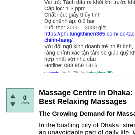
Vai trò: Tách dầu ra khỏi khí trước kh
Cấp lọc: 1-3 ppm
Chất liệu: giấy thủy tinh
Độ chênh áp: 0.2 bar
Tuổi thọ: 2000 – 3000 giờ
https://phutungkhinen365.com/loc-ta
chinh-hang/
Với đội ngũ kinh doanh trẻ nhiệt tình,
ràng chính xác tận tâm sẽ giúp quý
hợp nhất với nhu cầu
Hotline: 083 959 1316
commented
Dec 18, 2025
by
phutungkhinen365
Massage Centre in Dhaka: 
0
Best Relaxing Massages
votes
The Growing Demand for Massa
In the bustling city of Dhaka, st
an unavoidable part of daily life. 