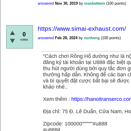
answered
Nov 30, 2019
by
maxbettwin
(
100
points)
https://www.simai-exhaust.com/
0
answered
Feb 28, 2024
by
xunheng
(
100
points)
votes
"Cách chơi Rồng Hổ dường như là nộ
đăng ký tài khoản tại U888 đặc biệt
thu hút người dùng bởi quy tắc đơn 
thưởng hấp dẫn. Không để các bạn ch
và bí quyết đặt cược bất bại sẽ được
khảo nhé..
Xem thêm :
https://hanoitranserco.co
Địa chỉ: 75 Đ. Lê Duẩn, Cửa Nam, H
Zipcode: 100000""""""#u888
#u888it