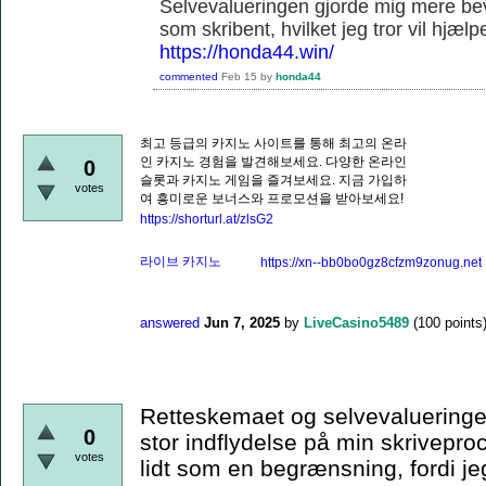
Selvevalueringen gjorde mig mere be
som skribent, hvilket jeg tror vil hjæl
https://honda44.win/
commented
Feb 15
by
honda44
최고 등급의 카지노 사이트를 통해 최고의 온라
인 카지노 경험을 발견해보세요. 다양한 온라인
0
슬롯과 카지노 게임을 즐겨보세요. 지금 가입하
votes
여 흥미로운 보너스와 프로모션을 받아보세요!
https://shorturl.at/zlsG2
라이브 카지노
https://xn--bb0bo0gz8cfzm9zonug.net
answered
Jun 7, 2025
by
LiveCasino5489
(
100
points
Retteskemaet og selvevalueringen
0
stor indflydelse på min skriveproc
votes
lidt som en begrænsning, fordi j