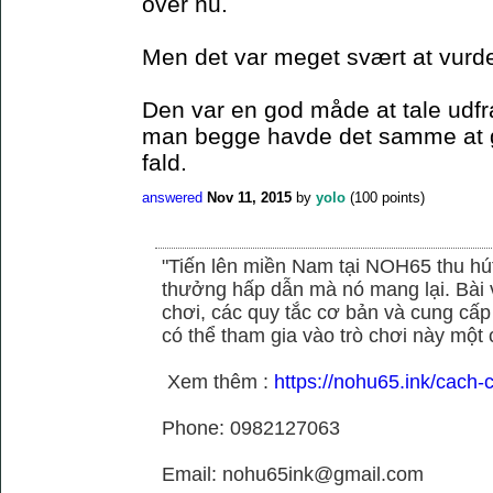
over nu.
Men det var meget svært at vurde
Den var en god måde at tale udfr
man begge havde det samme at gå
fald.
answered
Nov 11, 2015
by
yolo
(
100
points)
"Tiến lên miền Nam tại NOH65 thu hú
thưởng hấp dẫn mà nó mang lại. Bài vi
chơi, các quy tắc cơ bản và cung cấp
có thể tham gia vào trò chơi này một c
Xem thêm :
https://nohu65.ink/cach-
Phone: 0982127063
Email: nohu65ink@gmail.com