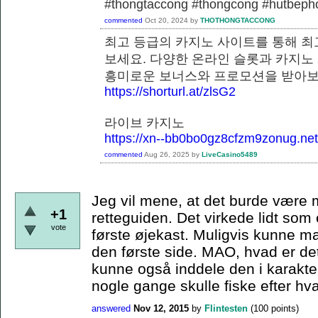
#thongtaccong #thongcong #hutbeph
commented
Oct 20, 2024
by
THOTHONGTACCONG
최고 등급의 카지노 사이트를 통해 최
보세요. 다양한 온라인 슬롯과 카지노
흥미로운 보너스와 프로모션을
https://shorturl.at/zlsG2
라이브 카지노
https://xn--bb0bo0gz8cfzm9zonug.net
commented
Aug 26, 2025
by
LiveCasino5489
Jeg vil mene, at det burde være m
+1
retteguiden. Det virkede lidt som
vote
første øjekast. Muligvis kunne ma
den første side. MAO, hvad er de
kunne også inddele den i karaktera
nogle gange skulle fiske efter hvad
answered
Nov 12, 2015
by
Flintesten
(
100
points)