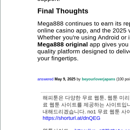
Final Thoughts
Mega888 continues to earn its re
online casino app, and the 2025 ve
Whether you're using Android or
Mega888 original
app gives you 
quality platform designed to deli
your fingertips.
answered
May 9, 2025
by
beyourloverjapans
(
100
poi
해피툰은 다양한 무료 웹툰, 웹툰 미리
료 웹툰 사이트를 제공하는 사이트입니
내해드리겠습니다. no1 무료 웹툰 
https://shorturl.at/dnQEG