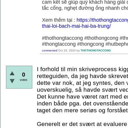
cam kết sẽ giúp quý khách hàng giải 
tắc cống, nghẹt đường ống nhanh chó
Xem thêm tại :
https://thothongtaccon
thai-loi-bach-mai-hai-ba-trung/
#thothongtaccong #thothongcong #th
#thongtaccong #thongcong #hutbeph
commented
Oct 24, 2024
by
THOTHONGTACCONG
I forhold til min skriveprocess ki
0
retteguiden, da jeg havde skrevet
votes
dette var nok, at jeg syntes, den 
uoverskuelig, så havde svært ved 
Det kunne have været rart med 
inden både pga. det ovenstående,
taget den mere seriøs og forståe
Generelt er det svært at evaluere 