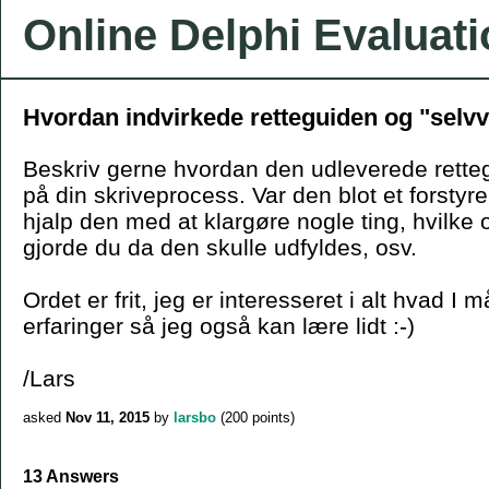
Online Delphi Evaluat
Hvordan indvirkede retteguiden og "selvv
Beskriv gerne hvordan den udleverede rette
på din skriveprocess. Var den blot et forsty
hjalp den med at klargøre nogle ting, hvilke 
gjorde du da den skulle udfyldes, osv.
Ordet er frit, jeg er interesseret i alt hvad I 
erfaringer så jeg også kan lære lidt :-)
/Lars
asked
Nov 11, 2015
by
larsbo
(
200
points)
13 Answers