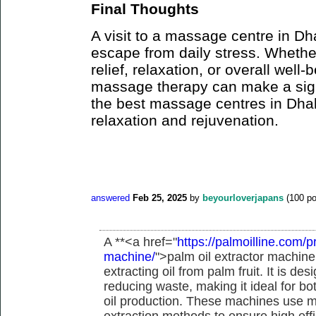
Final Thoughts
A visit to a massage centre in Dh
escape from daily stress. Whether
relief, relaxation, or overall well-
massage therapy can make a signi
the best massage centres in Dhak
relaxation and rejuvenation.
answered
Feb 25, 2025
by
beyourloverjapans
(
100
po
A **<a href="
https://palmoilline.com/p
machine/
">palm oil extractor machine <
extracting oil from palm fruit. It is de
reducing waste, making it ideal for b
oil production. These machines use m
extraction methods to ensure high eff