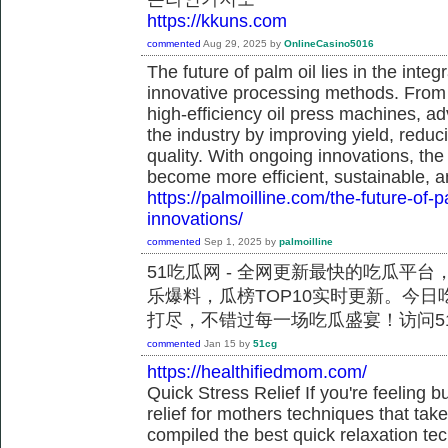
https://kkuns.com
commented
Aug 29, 2025
by
OnlineCasino5016
The future of palm oil lies in the int
innovative processing methods. From a
high-efficiency oil press machines, a
the industry by improving yield, redu
quality. With ongoing innovations, the
become more efficient, sustainable, a
https://palmoilline.com/the-future-of-
innovations/
commented
Sep 1, 2025
by
palmoilline
51吃瓜网 - 全网更新最快的吃瓜平
乐爆料，瓜榜TOP10实时更新。今
打尽，不错过每一场吃瓜盛宴！访问51
commented
Jan 15
by
51cg
https://healthifiedmom.com/
Quick Stress Relief If you're feeling b
relief for mothers techniques that ta
compiled the best quick relaxation te