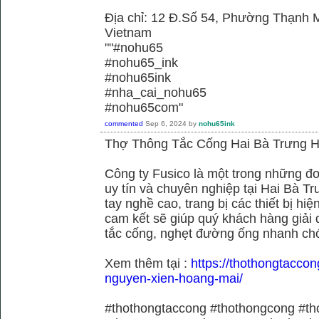
Địa chỉ: 12 Đ.Số 54, Phường Thạnh M
Vietnam
""#nohu65
#nohu65_ink
#nohu65ink
#nha_cai_nohu65
#nohu65com"
commented
Sep 6, 2024
by
nohu65ink
Thợ Thông Tắc Cống Hai Bà Trưng H
Công ty Fusico là một trong những đơ
uy tín và chuyên nghiệp tại Hai Bà Tr
tay nghề cao, trang bị các thiết bị hiệ
cam kết sẽ giúp quý khách hàng giải 
tắc cống, nghẹt đường ống nhanh chó
Xem thêm tại :
https://thothongtaccon
nguyen-xien-hoang-mai/
#thothongtaccong #thothongcong #th