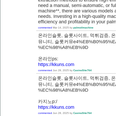
need a manual, semi-automatic, or ful
machine**, there are various models a
needs. Investing in a high-quality m
efficiency and profitability in your pal
commented
Mar 14, 2025
by
palmoilmachine
온라인슬롯, 슬롯사이트, 먹튀검증, 
뮤니티, 슬롯커뮤e4%EB%B0%95%E
%EC%98%A8%EB%9D
온라인ps:
https://kkuns.com
commented
Jun 28, 2025
by
CasinoSite764
온라인슬롯, 슬롯사이트, 먹튀검증, 
뮤니티, 슬롯커뮤e4%EB%B0%95%E
%EC%98%A8%EB%9D
카지노p:/
https://kkuns.com
commented
Jun 28, 2025
by
CasinoSite764