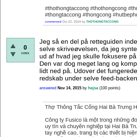
#thothongtaccong #thothongcong #th
#thongtaccong #thongcong #hutbeph
commented
Oct 22, 2024
by
THOTHONGTACCONG
Jeg så en del på retteguiden ind
0
selve skriveøvelsen, da jeg synt
votes
ud af hvad jeg skulle fokusere på, 
Den var dog meget lang og komp
lidt ned på. Udover det fungerede
redskab under selve feed-backen
answered
Nov 14, 2015
by
hejsa
(
100
points)
Thợ Thông Tắc Cống Hai Bà Trưng H
Công ty Fusico là một trong những đơ
uy tín và chuyên nghiệp tại Hai Bà Tr
tay nghề cao, trang bị các thiết bị hiệ