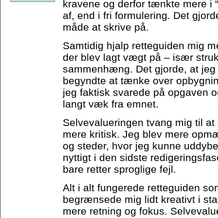
kravene og derfor tænkte mere i 
af, end i fri formulering. Det gjor
måde at skrive på.
Samtidig hjalp retteguiden mig me
der blev lagt vægt på – især stru
sammenhæng. Det gjorde, at jeg t
begyndte at tænke over opbygning
jeg faktisk svarede på opgaven 
langt væk fra emnet.
Selvevalueringen tvang mig til at
mere kritisk. Jeg blev mere op
og steder, hvor jeg kunne uddybe 
nyttigt i den sidste redigeringsfas
bare retter sproglige fejl.
Alt i alt fungerede retteguiden 
begrænsede mig lidt kreativt i st
mere retning og fokus. Selveval