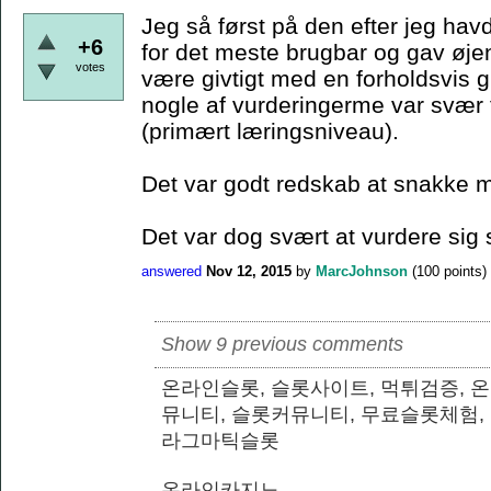
Jeg så først på den efter jeg hav
+6
for det meste brugbar og gav øje
votes
være givtigt med en forholdsvis
nogle af vurderingerme var svær fo
(primært læringsniveau).
Det var godt redskab at snakke m
Det var dog svært at vurdere sig 
answered
Nov 12, 2015
by
MarcJohnson
(
100
points)
Show 9 previous comments
온라인슬롯, 슬롯사이트, 먹튀검증, 
뮤니티, 슬롯커뮤니티, 무료슬롯체험,
라그마틱슬롯
온라인카지노