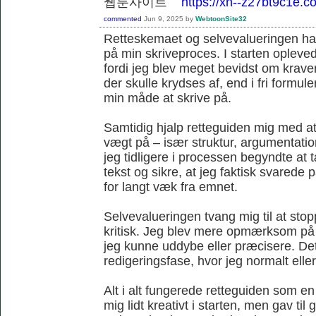
웹툰사이트
https://xn--z27bt9c1e.c
commented
Jun 9, 2025
by
WebtoonSite32
Retteskemaet og selvevalueringen havd
på min skriveproces. I starten opleve
fordi jeg blev meget bevidst om krave
der skulle krydses af, end i fri formule
min måde at skrive på.
Samtidig hjalp retteguiden mig med at 
vægt på – især struktur, argumentat
jeg tidligere i processen begyndte at
tekst og sikre, at jeg faktisk svare
for langt væk fra emnet.
Selvevalueringen tvang mig til at sto
kritisk. Jeg blev mere opmærksom på
jeg kunne uddybe eller præcisere. Det 
redigeringsfase, hvor jeg normalt ellers
Alt i alt fungerede retteguiden som 
mig lidt kreativt i starten, men gav ti