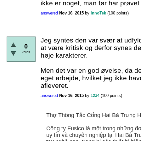
ikke er noget, man før har prøvet 
answered
Nov 16, 2015
by
InnoTek
(
100
points)
Jeg syntes den var svær at udfyld
0
at være kritisk og derfor synes de
votes
høje karakterer.
Men det var en god øvelse, da det
eget arbejde, hvilket jeg ikke hav
afleveret.
answered
Nov 16, 2015
by
1234
(
100
points)
Thợ Thông Tắc Cống Hai Bà Trưng H
Công ty Fusico là một trong những đơ
uy tín và chuyên nghiệp tại Hai Bà Tr