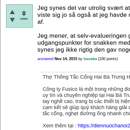
Jeg synes det var utrolig svært at
0
viste sig jo så også at jeg havd
votes
af.
Jeg mener, at selv-evalueringen 
udgangspunkter for snakken med 
synes jeg ikke rigtig den gav noget
answered
Nov 14, 2015
by
lasseka
(
100
points)
Thợ Thông Tắc Cống Hai Bà Trưng H
Công ty Fusico là một trong những đơ
uy tín và chuyên nghiệp tại Hai Bà Tr
tay nghề cao, trang bị các thiết bị hiệ
cam kết sẽ giúp quý khách hàng giải 
tắc cống, nghẹt đường ống nhanh chó
Xem thêm tại :
https://diennuochanoi