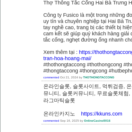
Thợ Thông Tắc Cống Hai Bà Trưng H
Công ty Fusico là một trong những đơ
uy tín và chuyên nghiệp tại Hai Bà Tr
tay nghề cao, trang bị các thiết bị hiệ
cam kết sẽ giúp quý khách hàng giải 
tắc cống, nghẹt đường ống nhanh chó
Xem thêm tại :
https://thothongtaccon
tran-hoa-hoang-mai/
#thothongtaccong #thothongcong #th
#thongtaccong #thongcong #hutbeph
commented
Oct 21, 2024
by
THOTHONGTACCONG
온라인슬롯, 슬롯사이트, 먹튀검증, 
뮤니티, 슬롯커뮤니티, 무료슬롯체험,
라그마틱슬롯
온라인카지노
https://kkuns.com
commented
Sep 16, 2025
by
OnlineCasino5016