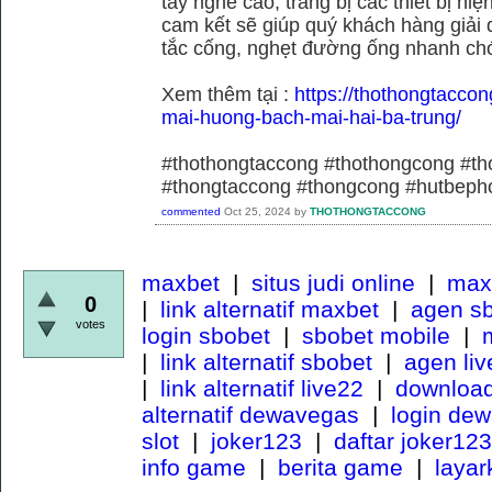
tay nghề cao, trang bị các thiết bị hiệ
cam kết sẽ giúp quý khách hàng giải 
tắc cống, nghẹt đường ống nhanh chó
Xem thêm tại :
https://thothongtaccon
mai-huong-bach-mai-hai-ba-trung/
#thothongtaccong #thothongcong #th
#thongtaccong #thongcong #hutbeph
commented
Oct 25, 2024
by
THOTHONGTACCONG
maxbet
|
situs judi online
|
maxb
0
|
link alternatif maxbet
|
agen s
votes
login sbobet
|
sbobet mobile
|
m
|
link alternatif sbobet
|
agen li
|
link alternatif live22
|
download
alternatif dewavegas
|
login de
slot
|
joker123
|
daftar joker123
info game
|
berita game
|
laya